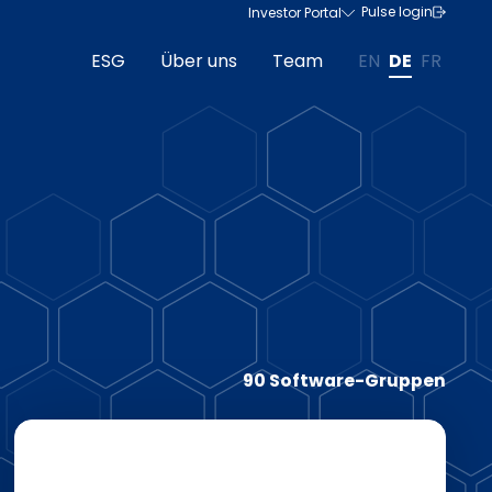
Pulse login
Investor Portal
ESG
Über uns
Team
EN
DE
FR
90 Software-Gruppen