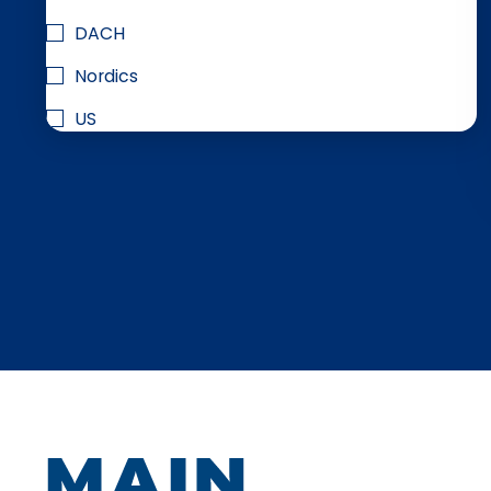
DACH
Nordics
US