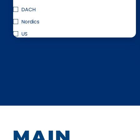
DACH
Nordics
US