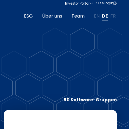
Pulse login
Investor Portal
ESG
Über uns
Team
EN
DE
FR
90 Software-Gruppen