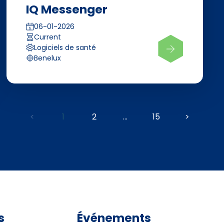
IQ Messenger
06-01-2026
Current
Logiciels de santé
Benelux
<
1
2
...
15
>
s
Événements