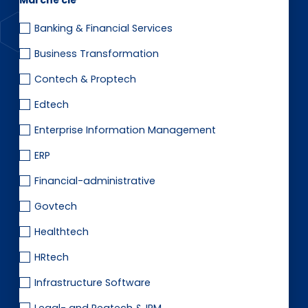
Marché clé
EN
DE
FR
Banking & Financial Services
Business Transformation
Accès investisseurs
Contech & Proptech
Connexion Pulse
Edtech
Enterprise Information Management
ERP
Financial-administrative
Govtech
Healthtech
HRtech
Infrastructure Software