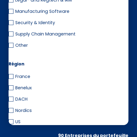
Legal- and Regtech & IRM
Manufacturing Software
Security & Identity
Supply Chain Management
Other
Région
France
Benelux
DACH
Nordics
US
90 Entreprises du portefeuille