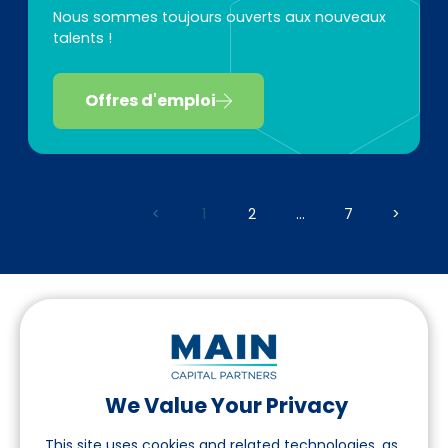
Nous sommes toujours ouverts aux nouveaux
talents !
Offres d'emploi
<
1
2
...
7
>
We Value Your Privacy
Suivez-nous sur LinkedIn
This site uses cookies and related technologies, as