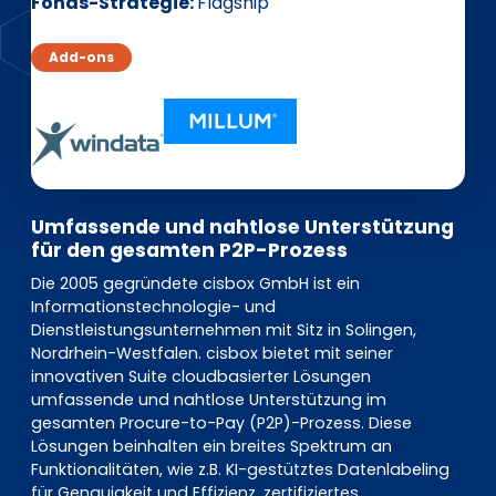
EN
DE
FR
Fonds-Strategie
Flagship
Add-ons
Investor Portal
Pulse login
Umfassende und nahtlose Unterstützung
für den gesamten P2P-Prozess
Die 2005 gegründete cisbox GmbH ist ein
Informationstechnologie- und
Dienstleistungsunternehmen mit Sitz in Solingen,
Nordrhein-Westfalen. cisbox bietet mit seiner
innovativen Suite cloudbasierter Lösungen
umfassende und nahtlose Unterstützung im
gesamten Procure-to-Pay (P2P)-Prozess. Diese
Lösungen beinhalten ein breites Spektrum an
Funktionalitäten, wie z.B. KI-gestütztes Datenlabeling
für Genauigkeit und Effizienz, zertifiziertes