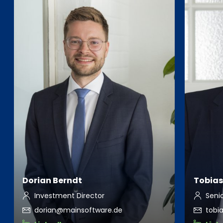
Dorian Berndt
Tobias
Investment Director
Seni
dorian@mainsoftware.de
tobi