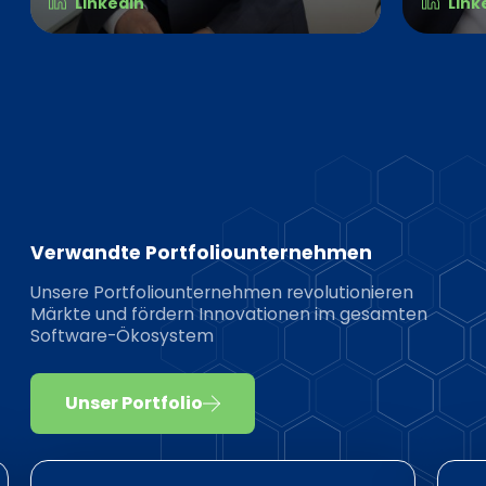
LinkedIn
Link
Verwandte Portfoliounternehmen
Unsere Portfoliounternehmen revolutionieren
Märkte und fördern Innovationen im gesamten
Software-Ökosystem
Unser Portfolio