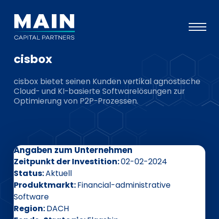
cisbox
Portfolio
cisbox bietet seinen Kunden vertikal agnostische
Ansatz
Cloud- und KI-basierte Softwarelösungen zur
Optimierung von P2P-Prozessen.
Wissen
Veranstaltungen
Investoren
Angaben zum Unternehmen
ESG
Zeitpunkt der Investition
02-02-2024
Status
Aktuell
Über uns
Produktmarkt
Financial-administrative
Software
Team
Region
DACH