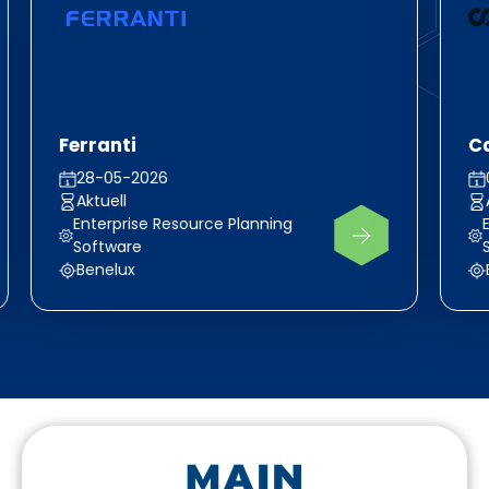
Ferranti
Ca
28-05-2026
Aktuell
Enterprise Resource Planning
Software
Benelux