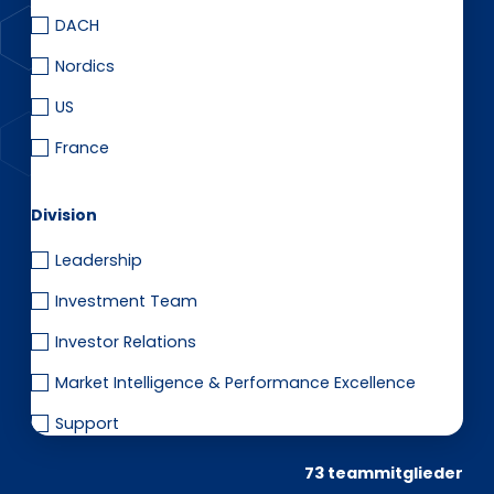
EN
DE
FR
DACH
Nordics
US
Investor Portal
Pulse login
France
Division
Leadership
Investment Team
Investor Relations
Market Intelligence & Performance Excellence
Support
73 teammitglieder