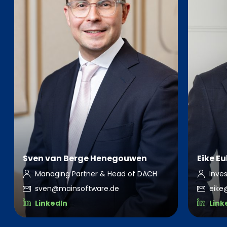
Sven van Berge Henegouwen
Eike Eu
Managing Partner & Head of DACH
Inve
sven@mainsoftware.de
eike
LinkedIn
Link