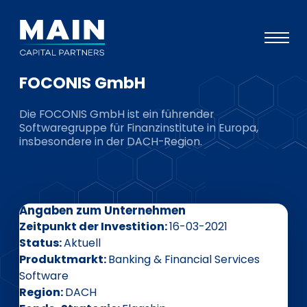
FOCONIS GmbH
Portfolio
Die FOCONIS GmbH ist ein führender
Ansatz
Softwaregruppe für Finanzinstitute in Europa,
insbesondere in der DACH-Region.
Wissen
Veranstaltungen
Investoren
Angaben zum Unternehmen
ESG
Zeitpunkt der Investition
16-03-2021
Status
Aktuell
Über uns
Produktmarkt
Banking & Financial Services
Software
Team
Region
DACH