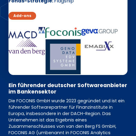
EN
DE
FR
Fonds-Strategie
Flagship
Add-ons
Investor Portal
Pulse login
Ein führender deutscher Softwareanbieter
im Bankensektor
Die FOCONIS GmbH wurde 2023 gegründet und ist ein
führender Softwarepartner für Finanzinstitute in
Europa, insbesondere in der DACH-Region. Das
Unternehmen ist das Ergebnis eines
Zusammenschlusses von van den Berg FS GmbH,
FOCONIS AG (umbenannt in FOCONIS Analytics