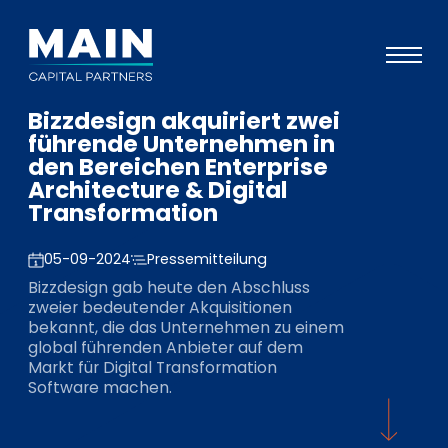
Bizzdesign akquiriert zwei
Portfolio
führende Unternehmen in
den Bereichen Enterprise
Ansatz
Architecture & Digital
Transformation
Wissen
Veranstaltungen
05-09-2024
Pressemitteilung
Bizzdesign gab heute den Abschluss
Investoren
zweier bedeutender Akquisitionen
bekannt, die das Unternehmen zu einem
ESG
global führenden Anbieter auf dem
Markt für Digital Transformation
Über uns
Software machen.
Team