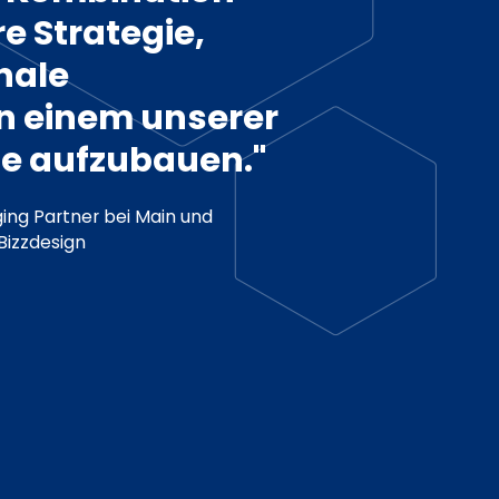
e Strategie,
nale
n einem unserer
e aufzubauen."
ng Partner bei Main und
Bizzdesign