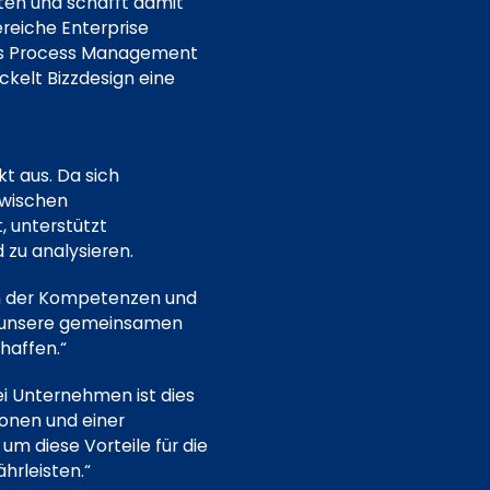
en und schafft damit
reiche Enterprise
ess Process Management
kelt Bizzdesign eine
t aus. Da sich
zwischen
, unterstützt
 zu analysieren.
n der Kompetenzen und
r unsere gemeinsamen
haffen.“
ei Unternehmen ist dies
ionen und einer
 um diese Vorteile für die
hrleisten.“