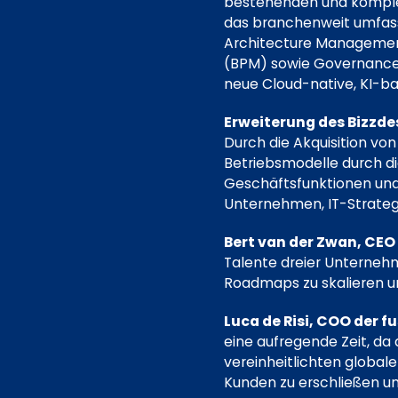
bestehenden und komplem
das branchenweit umfass
Architecture Managemen
(BPM) sowie Governance 
neue Cloud-native, KI-b
Erweiterung des Bizzde
Durch die Akquisition vo
Betriebsmodelle durch di
Geschäftsfunktionen und 
Unternehmen, IT-Stratege
Bert van der Zwan, CEO
Talente dreier Unterneh
Roadmaps zu skalieren un
Luca de Risi, COO der f
eine aufregende Zeit, da
vereinheitlichten globalen
Kunden zu erschließen und