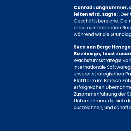
Conrad Langhammer, de
leiten wird, sagte:
„Der 
Geschäftsbereiche. Die n
diese aufstrebenden Beru
während wir die Grundlag
Sven van Berge Henego
Bizzdesign, fasst zus
Wachstumsstrategie von 
internationale Software
unserer strategischen Pa
Plattform im Bereich Ent
erfolgreichen Übernahme 
Zusammenführung der Stär
Unternehmen, die sich du
auszeichnen, und schaffe