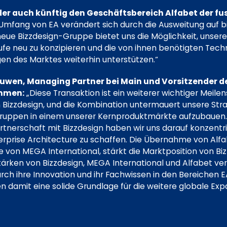
r auch künftig den Geschäftsbereich Alfabet der fu
Umfang von EA verändert sich durch die Ausweitung auf b
eue Bizzdesign-Gruppe bietet uns die Möglichkeit, unsere
fe neu zu konzipieren und die von ihnen benötigten Techn
en des Marktes weiterhin unterstützen.“
uwen, Managing Partner bei Main und Vorsitzender de
ammen:
„Diese Transaktion ist ein weiterer wichtiger Meilens
Bizzdesign, und die Kombination untermauert unsere Stra
gruppen in einem unserer Kernproduktmärkte aufzubauen.
rtnerschaft mit Bizzdesign haben wir uns darauf konzentr
erprise Architecture zu schaffen. Die Übernahme von Alfa
von MEGA International, stärkt die Marktposition von Biz
ken von Bizzdesign, MEGA International und Alfabet vere
rch ihre Innovation und ihr Fachwissen in den Bereichen 
n damit eine solide Grundlage für die weitere globale Exp