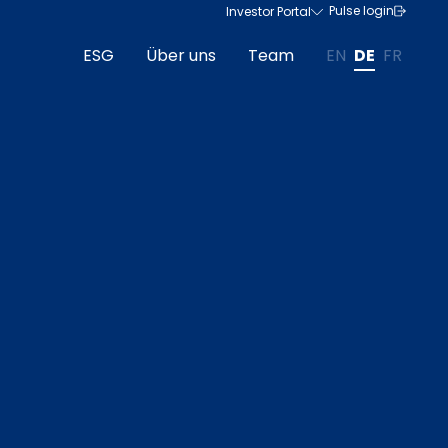
Pulse login
Investor Portal
ESG
Über uns
Team
EN
DE
FR