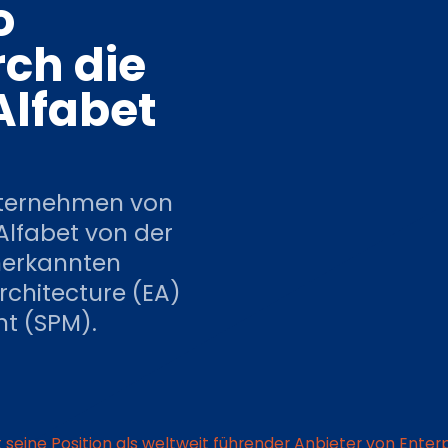
o
ch die
lfabet
unternehmen von
Alfabet von der
nerkannten
rchitecture (EA)
t (SPM).
t seine Position als weltweit führender Anbieter von Ent