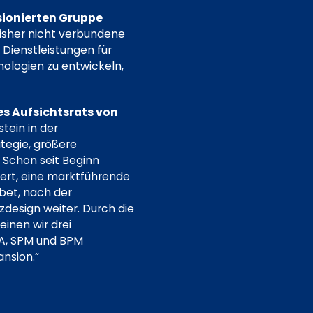
sionierten Gruppe
isher nicht verbundene
 Dienstleistungen für
ologien zu entwickeln,
s Aufsichtsrats von
tein in der
tegie, größere
 Schon seit Beginn
iert, eine marktführende
bet, nach der
zdesign weiter. Durch die
inen wir drei
EA, SPM und BPM
ansion.“