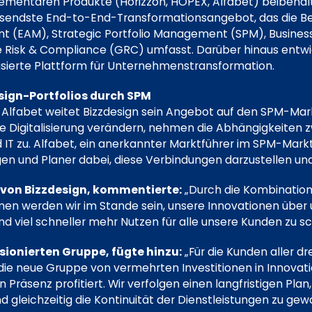
entären Produkte (Horizzon, HOPEX, Alfabet) beibehalt
endste End-to-End-Transformationsangebot, das die Be
t (EAM), Strategic Portfolio Management (SPM), Busin
Risk & Compliance (GRC) umfasst. Darüber hinaus entwic
asierte Plattform für Unternehmenstransformation.
sign-Portfolios durch SPM
n Alfabet weitet Bizzdesign sein Angebot auf den SPM-Mark
e Digitalisierung verändern, nehmen die Abhängigkeiten 
IT zu. Alfabet, ein anerkannter Marktführer im SPM-Markt
n und Planer dabei, diese Verbindungen darzustellen und
 von Bizzdesign, kommentierte:
„Durch die Kombinatio
men werden wir im Stande sein, unsere Innovationen übe
d viel schneller mehr Nutzen für alle unsere Kunden zu sc
usionierten Gruppe, fügte hinzu:
„Für die Kunden aller dr
 die neue Gruppe von vermehrten Investitionen in Innovat
 Präsenz profitiert. Wir verfolgen einen langfristigen Plan,
 gleichzeitig die Kontinuität der Dienstleistungen zu gewä