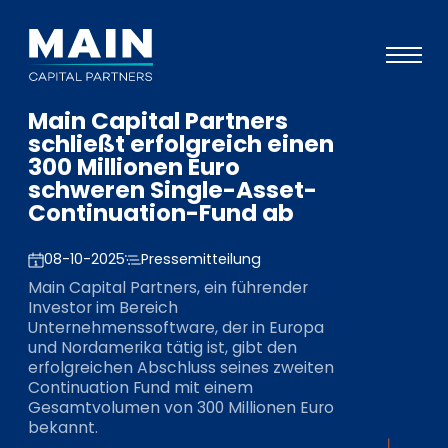
Main Capital Partners
Portfolio
schließt erfolgreich einen
300 Millionen Euro
Ansatz
schweren Single-Asset-
Continuation-Fund ab
Wissen
Veranstaltungen
08-10-2025
Pressemitteilung
Main Capital Partners, ein führender
Investoren
Investor im Bereich
Unternehmenssoftware, der in Europa
ESG
und Nordamerika tätig ist, gibt den
erfolgreichen Abschluss seines zweiten
Über uns
Continuation Fund mit einem
Gesamtvolumen von 300 Millionen Euro
Team
bekannt.