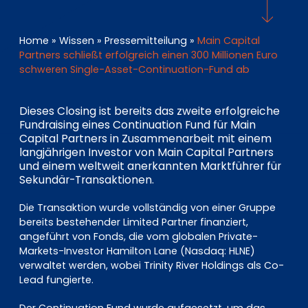
EN
DE
FR
Home
»
Wissen
»
Pressemitteilung
»
Main Capital
Partners schließt erfolgreich einen 300 Millionen Euro
schweren Single-Asset-Continuation-Fund ab
Investor Portal
Pulse login
Dieses Closing ist bereits das zweite erfolgreiche
Fundraising eines Continuation Fund für Main
Capital Partners in Zusammenarbeit mit einem
langjährigen Investor von Main Capital Partners
und einem weltweit anerkannten Marktführer für
Sekundär-Transaktionen.
Die Transaktion wurde vollständig von einer Gruppe
bereits bestehender Limited Partner finanziert,
angeführt von Fonds, die vom globalen Private-
Markets-Investor Hamilton Lane (Nasdaq: HLNE)
verwaltet werden, wobei Trinity River Holdings als Co-
Lead fungierte.
Der Continuation Fund wurde aufgesetzt, um das