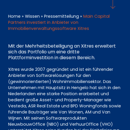
EN
DE
FR
Home
»
Wissen
»
Pressemitteilung
»
Main Capital
Partners investiert in Anbieter von
Immobilienverwaltungssoftware Xitres
Investor Portal
Pulse login
Mit der Mehrheitsbeteiligung an Xitres erweitert
sich das Portfolio um eine dritte
Plattforminvestition in diesem Bereich.
Xitres wurde 2007 gegründet und ist ein führender
Anbieter von Softwarelösungen für den
(gewinnorientierten) Wohnimmobiliensektor. Das
Unternehmen mit Hauptsitz in Hengelo hat sich in den
Niederlanden eine starke Position erarbeitet und
bedient große Asset- und Property-Manager wie
Vesteda, ASR Real Estate und BPD Woningfonds sowie
führende Bauträger wie Van Wonen, AM und Van
Wijnen. Mit seinen Softwareprodukten
NieuwbouwOffice (NBO) und VerhuurOffice (VHO)