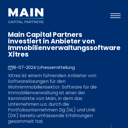
Main Capital Partners
Portfolio
investiert in Anbieter von
Immobilienverwaltungssoftware
Ansatz
Xitres
Wissen
16-07-2024
Pressemitteilung
Veranstaltungen
Xitres ist einem führenden Anbieter von
Softwarelösungen für den
Investoren
Wohnimmobiliensektor. Software für die
Immobilienverwaltung ist einer der
ESG
Kernmärkte von Main, in dem das
Unternehmen u.a. durch die
Über uns
Portfoliounternehmen Zig (NL) und Unik
(DK) bereits umfassende Erfahrungen
Team
gesammelt hat.