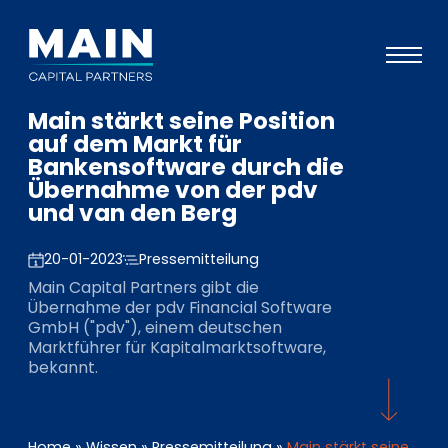
Main stärkt seine Position
Portfolio
auf dem Markt für
Bankensoftware durch die
Ansatz
Übernahme von der pdv
und van den Berg
Wissen
Veranstaltungen
20-01-2023
Pressemitteilung
Main Capital Partners gibt die
Investoren
Übernahme der pdv Financial Software
GmbH ("pdv"), einem deutschen
ESG
Marktführer für Kapitalmarktsoftware,
bekannt.
Über uns
Team
Home
»
Wissen
»
Pressemitteilung
»
Main stärkt seine