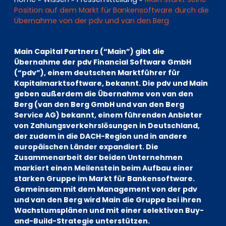
EN
DE
FR
Position auf dem Markt für Bankensoftware durch die
Übernahme von der pdv und van den Berg
Main Capital Partners (“Main”) gibt die
Investor Portal
Übernahme der pdv Financial Software GmbH
Pulse login
(“pdv”), einem deutschen Marktführer für
Kapitalmarktsoftware, bekannt. Die pdv und Main
geben außerdem die Übernahme von van den
Berg (van den Berg GmbH und van den Berg
Service AG) bekannt, einem führenden Anbieter
von Zahlungsverkehrslösungen in Deutschland,
der zudem in die DACH-Region und in andere
europäischen Länder expandiert. Die
Zusammenarbeit der beiden Unternehmen
markiert einen Meilenstein beim Aufbau einer
starken Gruppe im Markt für Bankensoftware.
Gemeinsam mit dem Management von der pdv
und van den Berg wird Main die Gruppe bei ihren
Wachstumsplänen und mit einer selektiven Buy-
and-Build-Strategie unterstützen.