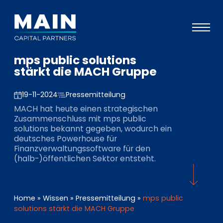
mps public solutions
Portfolio
stärkt die MACH Gruppe
Ansatz
19-11-2024
Pressemitteilung
Wissen
MACH hat heute einen strategischen
Zusammenschluss mit mps public
Veranstaltungen
solutions bekannt gegeben, wodurch ein
deutsches Powerhouse für
Investoren
Finanzverwaltungssoftware für den
(halb-)öffentlichen Sektor entsteht.
ESG
Über uns
Home
»
Wissen
»
Pressemitteilung
»
mps public
Team
solutions stärkt die MACH Gruppe