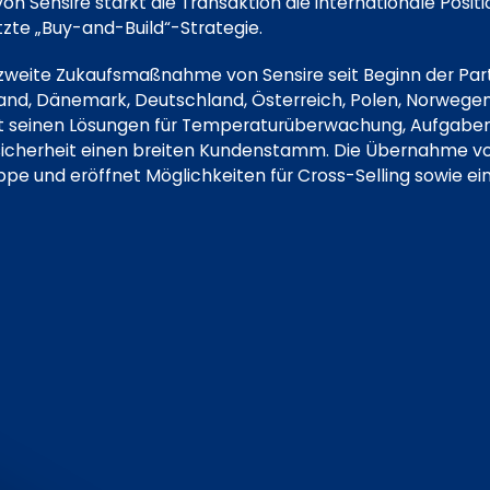
on Sensire stärkt die Transaktion die internationale Posi
tzte „Buy-and-Build“-Strategie.
e zweite Zukaufsmaßnahme von Sensire seit Beginn der Par
innland, Dänemark, Deutschland, Österreich, Polen, Norwege
mit seinen Lösungen für Temperaturüberwachung, Aufga
icherheit einen breiten Kundenstamm. Die Übernahme vo
e und eröffnet Möglichkeiten für Cross-Selling sowie ein