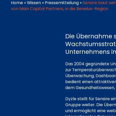
Home
»
Wissen
»
Pressemitteilung
»
Sensire baut se
von Main Capital Partners, in die Benelux-Region
Die Übernahme st
Wachstumsstrateg
Unternehmens i
Das 2004 gegründete Unte
zur Temperaturüberwachu
Überwachung, Dashboar
bedient einen attraktive
dem Gesundheitswesen, d
Dyzle stellt für Sensire
Gruppe weiter. Die Übern
und ermöglicht eine weit