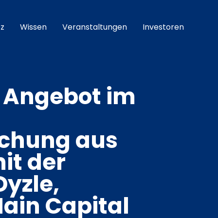
z
Wissen
Veranstaltungen
Investoren
n Angebot im
chung aus
it der
yzle,
Main Capital