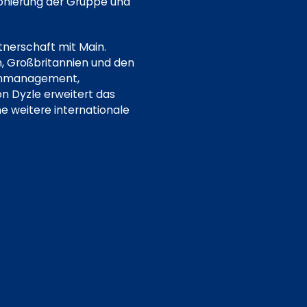
tionierung der Gruppe und
tnerschaft mit Main.
n, Großbritannien und den
benmanagement,
n Dyzle erweitert das
e weitere internationale