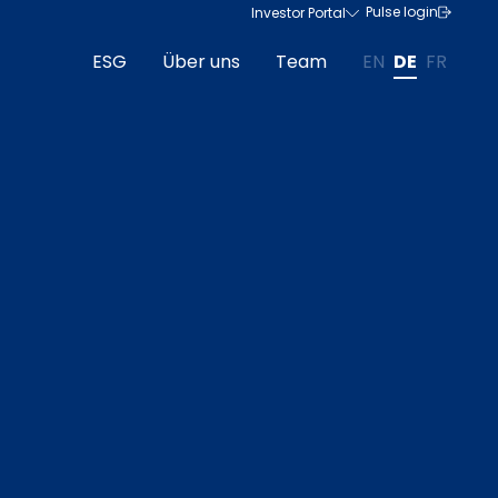
Pulse login
Investor Portal
ESG
Über uns
Team
EN
DE
FR