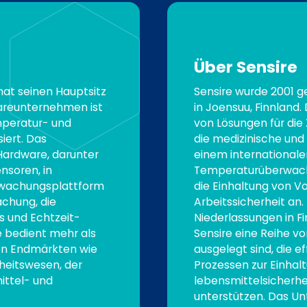
Über Sensire
at seinen Hauptsitz
Sensire wurde 2001 g
wareunternehmen ist
in Joensuu, Finnland
emperatur- und
von Lösungen für di
ert. Das
die medizinische und
Hardware, darunter
einem international
nsoren, in
Temperaturüberwac
rwachungsplattform
die Einhaltung von Vo
achung, die
Arbeitssicherheit an. 
s und Echtzeit-
Niederlassungen in F
 bedient mehr als
Sensire eine Reihe v
ten Endmärkten wie
ausgelegt sind, die 
heitswesen, der
Prozessen zur Einhal
ittel- und
lebensmittelsicherhe
unterstützen. Das U