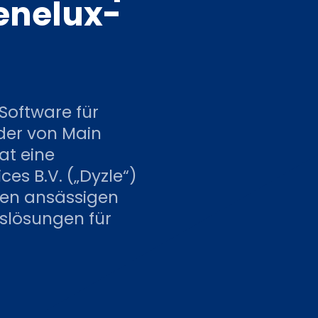
Benelux-
 Software für
er von Main
at eine
ces B.V. („Dyzle“)
den ansässigen
lösungen für