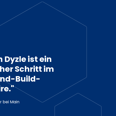
Dyzle ist ein
her Schritt im
nd-Build-
re."
r bei Main