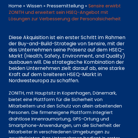
EN
DE
FR
Home
»
Wissen
»
Pressemitteilung
»
Sensire erwirbt
ZONITH und erweitert sein HSEQ-Angebot mit
Lösungen zur Verbesserung der Personalsicherheit
Investor Portal
Diese Akquisition ist ein erster Schritt im Rahmen
Pulse login
der Buy-and-Build-Strategie von Sensire, mit der
das Unternehmen seine Präsenz auf dem HSEQ-
Markt (Health, Safety, Environment, and Quality)
ausbauen will. Die strategische Kombination der
beiden Unternehmen zielt darauf ab, eine starke
Kraft auf dem breiteren HSEQ-Markt in
Nordwesteuropa zu schaffen.
ZONITH, mit Hauptsitz in Kopenhagen, Dänemark,
bietet eine Plattform für die Sicherheit von
Mitarbeitern und den Schutz von allein arbeitenden
Personen. Die firmeneigene Plattform integriert
drahtlose Innenraumortung, GPS-Ortung und
Smartphone-Anwendungen, um die Sicherheit der
Mitarbeiter in verschiedenen Umgebungen zu