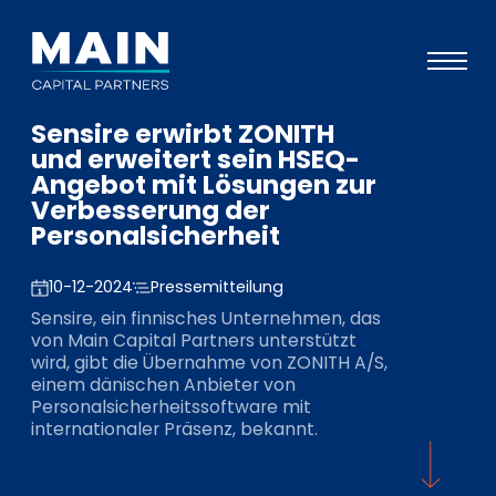
Sensire erwirbt ZONITH
Portfolio
und erweitert sein HSEQ-
Angebot mit Lösungen zur
Ansatz
Verbesserung der
Personalsicherheit
Wissen
Veranstaltungen
10-12-2024
Pressemitteilung
Sensire, ein finnisches Unternehmen, das
Investoren
von Main Capital Partners unterstützt
wird, gibt die Übernahme von ZONITH A/S,
ESG
einem dänischen Anbieter von
Personalsicherheitssoftware mit
Über uns
internationaler Präsenz, bekannt.
Team