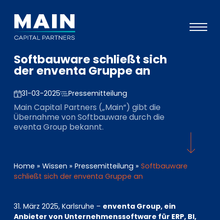
Softbauware schließt sich
Portfolio
der enventa Gruppe an
Ansatz
31-03-2025
Pressemitteilung
Wissen
Main Capital Partners („Main“) gibt die
Übernahme von Softbauware durch die
Veranstaltungen
eventa Group bekannt.
Investoren
ESG
Home
»
Wissen
»
Pressemitteilung
»
Softbauware
schließt sich der enventa Gruppe an
Über uns
Team
31. März 2025, Karlsruhe –
enventa Group, ein
Anbieter von Unternehmenssoftware für ERP, BI,