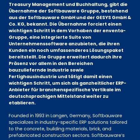
EN
DE
FR
Treasury Management und Buchhaltung, gibt die
Übernahme der Softbauware Gruppe, bestehend
aus der Softbauware GmbH und der GESYS GmbH &
Co. KG, bekannt. Die Übernahme forciert einen
wichtigen Schritt in dem Vorhaben der enventa-
Investor Portal
Gruppe, eine integrierte Suite von
Pulse login
Unternehmenssoftware anzubieten, die ihren
Kunden ein noch umfassenderes Lösungspaket
bereitstellt. Die Gruppe erweitert dadurch ihre
Präsenz vor allem in den Bereichen
bauzuliefernde Industrie sowie
Fertighausindustrie und tätigt damit einen
wichtigen Schritt, um sich als ganzheitlicher ERP-
Anbieter für branchenspezifische Vertikale im
deutschsprachigen Mittelstand weiter zu
etablieren.
Founded in 1993 in Langen, Germany, Softbauware
specializes in industry-specific ERP solutions tailored
to the concrete, building materials, brick, and
prefabricated construction sectors. Softbauware’s