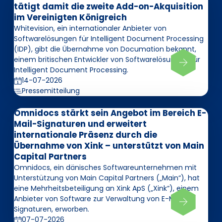
tätigt damit die zweite Add-on-Akquisition
im Vereinigten Königreich
Whitevision, ein internationaler Anbieter von
Softwarelösungen für Intelligent Document Processing
(IDP), gibt die Übernahme von Documation bekannt,
einem britischen Entwickler von Softwarelösungen für
Intelligent Document Processing.
14-07-2026
Pressemitteilung
Omnidocs stärkt sein Angebot im Bereich E-
Mail-Signaturen und erweitert
internationale Präsenz durch die
Übernahme von Xink – unterstützt von Main
Capital Partners
Omnidocs, ein dänisches Softwareunternehmen mit
Unterstützung von Main Capital Partners („Main“), hat
eine Mehrheitsbeteiligung an Xink ApS („Xink“), einem
Anbieter von Software zur Verwaltung von E-Mail-
Signaturen, erworben.
07-07-2026