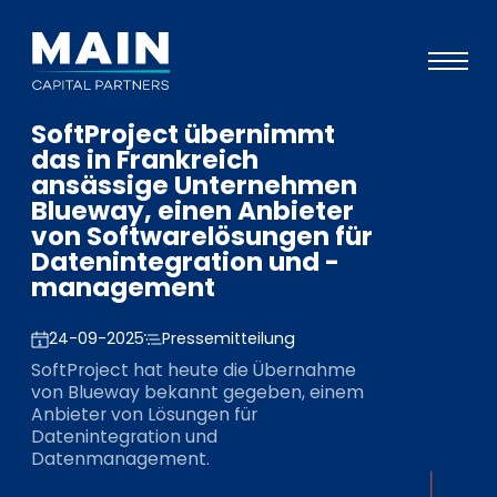
SoftProject übernimmt
Portfolio
das in Frankreich
ansässige Unternehmen
Ansatz
Blueway, einen Anbieter
von Softwarelösungen für
Wissen
Datenintegration und -
Veranstaltungen
management
Investoren
24-09-2025
Pressemitteilung
ESG
SoftProject hat heute die Übernahme
von Blueway bekannt gegeben, einem
Über uns
Anbieter von Lösungen für
Datenintegration und
Team
Datenmanagement.