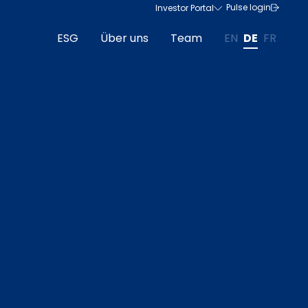
Pulse login
Investor Portal
ESG
Über uns
Team
EN
DE
FR