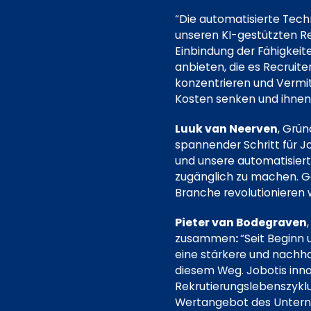
“Die automatisierte Tech
unseren KI-gestützten R
Einbindung der Fähigkeit
anbieten, die es Recruit
konzentrieren und Vermitt
Kosten senken und ihnen 
Luuk van Neerven
, Grün
spannender Schritt für Jo
und unsere automatisie
zugänglich zu machen. G
Branche revolutionieren 
Pieter van Bodegraven
zusammen
:
“Seit Beginn 
eine stärkere und nachha
diesem Weg. Jobotis inno
Rekrutierungslebenszyklu
Wertangebot des Untern