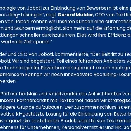
nologie von Joboti zur Einbindung von Bewerbern ist eine
ecruiting-Lösungen”, sagt
Gerard Mulder
, CEO von Textke
en von Joboti können wir unseren Kunden eine automatisi
ern und Sourcern ermöglicht, sich mehr auf die Erfahrung 
lungen schneller durchzuführen. Dies wird ihre Effizienz er
wertvolle Zeit sparen.”
der und CEO von Joboti, kommentierte, “Der Beitritt zu Tex
boti. Wir sind begeistert, Teil eines führenden Anbieters 
rte Technologie für Bewerbermanagement einem noch gr
emeinsam können wir noch innovativere Recruiting-Lösung
werden.”
, Partner bei Main und Vorsitzender des Aufsichtsrates von
unserer Partnerschaft mit Textkernel haben wir strategisc
ltigere Gruppe aufzubauen. Der Zusammenschluss ist ein 
vative KI-gestützte Lösung für die Einbindung von Bewerb
s ergänzt die bestehende Produktpalette von Textkernel 
ehmens für Unternehmen, Personalvermittler und HR-So