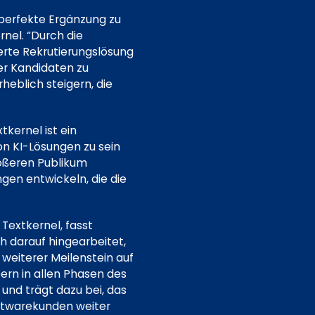
 perfekte Ergänzung zu
rnel. “Durch die
erte Rekrutierungslösung
der Kandidaten zu
heblich steigern, die
tkernel ist ein
von KI-Lösungen zu sein
ößeren Publikum
en entwickeln, die die
 Textkernel, fasst
h darauf hingearbeitet,
weiterer Meilenstein auf
ern in allen Phasen des
und trägt dazu bei, das
ftwarekunden weiter