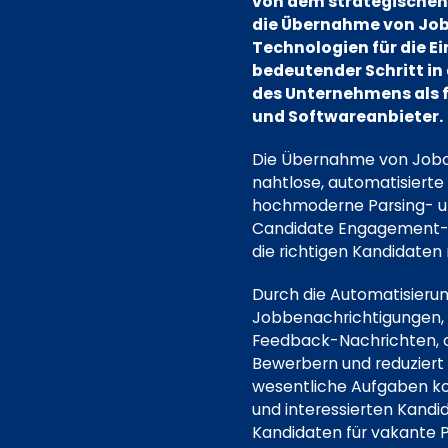
von dem strategischen 
die Übernahme von Jobo
Technologien für die Ei
bedeutender Schritt in
des Unternehmens als 
und Softwareanbieter.
Die Übernahme von Jobot
nahtlose, automatisierte
hochmoderne Parsing- un
Candidate Engagement-Tec
die richtigen Kandidaten
Durch die Automatisieru
Jobbenachrichtigungen, 
Feedback-Nachrichten, o
Bewerbern und reduziert g
wesentliche Aufgaben kon
und interessierten Kandi
Kandidaten für vakante P