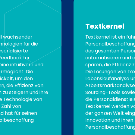
Textkernel
nell wachsender
Textkernel
ist ein fü
nologien für die
Personalbeschaffung
sonalisierte
des gesamten Perso
Feedback für
automatisieren und e
ine intuitivere und
sparen, die Effizienz
rmöglicht. Die
Die Lösungen von Te
ckelt, um den
Lebenslaufanalyse un
, die Effizienz von
Arbeitsmarktanalyse
 zu steigern und ihre
Sourcing-Tools sowi
ie Technologie von
die Personaldienstle
 Zahl von
Textkernel werden v
 hat für seinen
der ganzen Welt eing
nalbeschaffung
Innovation und ihren E
Personalbeschaffun