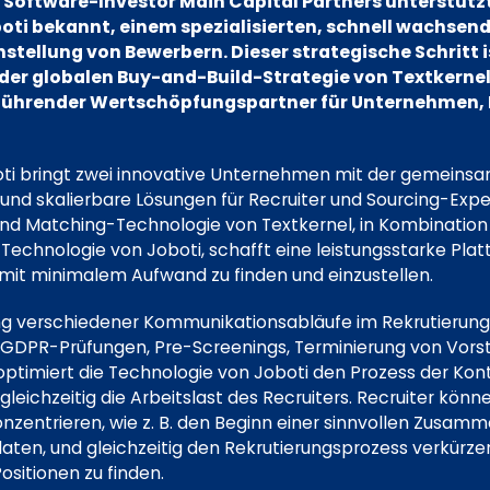
Software-Investor Main Capital Partners unterstützt
ti bekannt, einem spezialisierten, schnell wachsen
nstellung von Bewerbern. Dieser strategische Schritt i
 der globalen Buy-and-Build-Strategie von Textkernel 
führender Wertschöpfungspartner für Unternehmen, P
i bringt zwei innovative Unternehmen mit der gemeins
 und skalierbare Lösungen für Recruiter und Sourcing-Expe
d Matching-Technologie von Textkernel, in Kombination 
hnologie von Joboti, schafft eine leistungsstarke Platt
 mit minimalem Aufwand zu finden und einzustellen.
ng verschiedener Kommunikationsabläufe im Rekrutierungs
GDPR-Prüfungen, Pre-Screenings, Terminierung von Vors
ptimiert die Technologie von Joboti den Prozess der Ko
leichzeitig die Arbeitslast des Recruiters. Recruiter könn
zentrieren, wie z. B. den Beginn einer sinnvollen Zusam
daten, und gleichzeitig den Rekrutierungsprozess verkürz
ositionen zu finden.