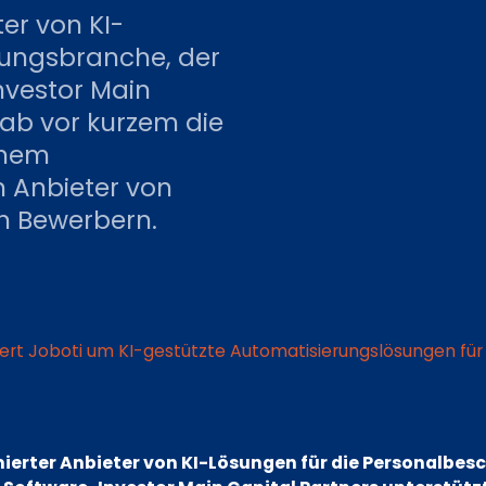
er von KI-
fungsbranche, der
nvestor Main
gab vor kurzem die
inem
n Anbieter von
on Bewerbern.
riert Joboti um KI-gestützte Automatisierungslösungen fü
ierter Anbieter von KI-Lösungen für die Personalbes