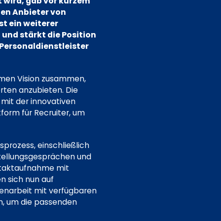
 wird, gab vor kurzem
den Anbieter von
st ein weiterer
und stärkt die Position
ersonaldienstleister
amen Vision zusammen,
rten anzubieten. Die
mit der innovativen
form für Recruiter, um
prozess, einschließlich
tellungsgesprächen und
ntaktaufnahme mit
en sich nun auf
menarbeit mit verfügbaren
en, um die passenden