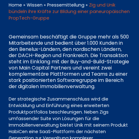
EN
DE
FR
Home
»
Wissen
»
Pressemitteilung
»
Zig und Unik
bündeln ihre Kräfte zur Bildung einer paneuropäischen
PropTech-Gruppe
Investor Portal
Gemeinsam beschäftigt die Gruppe mehr als 500
Pulse login
Mitarbeitende und bedient über 1.000 Kunden in
den Benelux-Ländern, den nordischen Ländern,
der DACH-Region und Frankreich. Die Transaktion
steht im Einklang mit der Buy-and-Build-Strategie
von Main Capital Partners und vereint zwei
komplementäre Plattformen und Teams zu einer
stark positionierten Softwaregruppe im Bereich
der digitalen Immobilienverwaltung.
Der strategische Zusammenschluss wird die
Entwicklung und Einführung eines erweiterten
Produktportfolios beschleunigen. Neben Zigs
umfassender Suite von Lösungen für die
Immobilienverwaltung bietet Unik mit seinem Produkt
HabiCen eine SaaS-Plattform der nächsten
Generation zur Verwaltung komplexer