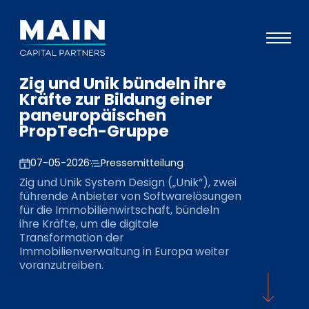
Zig und Unik bündeln ihre
Portfolio
Kräfte zur Bildung einer
paneuropäischen
Ansatz
PropTech-Gruppe
Wissen
07-05-2026
Pressemitteilung
Veranstaltungen
Zig und Unik System Design („Unik“), zwei
führende Anbieter von Softwarelösungen
Investoren
für die Immobilienwirtschaft, bündeln
ihre Kräfte, um die digitale
ESG
Transformation der
Immobilienverwaltung in Europa weiter
Über uns
voranzutreiben.
Team