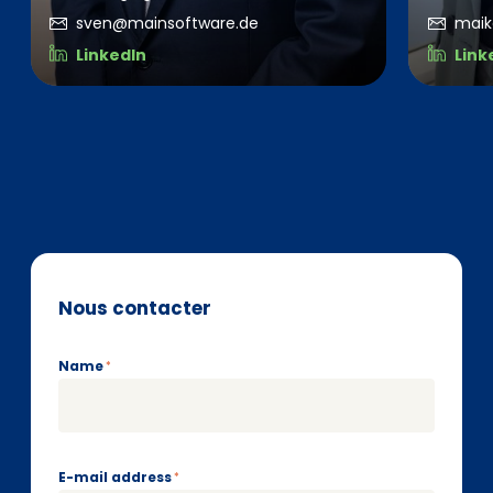
sven@mainsoftware.de
maik
LinkedIn
Link
Nous contacter
Name
*
E-mail address
*