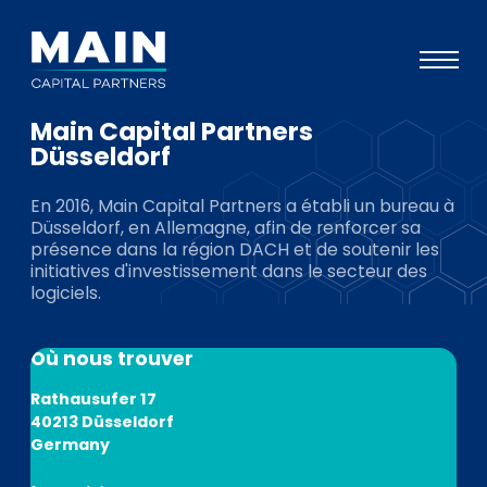
Main Capital Partners
Portefeuille
Düsseldorf
Approche
En 2016, Main Capital Partners a établi un bureau à
Düsseldorf, en Allemagne, afin de renforcer sa
Notre expertise
présence dans la région DACH et de soutenir les
initiatives d'investissement dans le secteur des
Événements
logiciels.
Investisseurs
Où nous trouver
ESG
Rathausufer 17
A propos de Main
40213 Düsseldorf
L’équipe
Germany