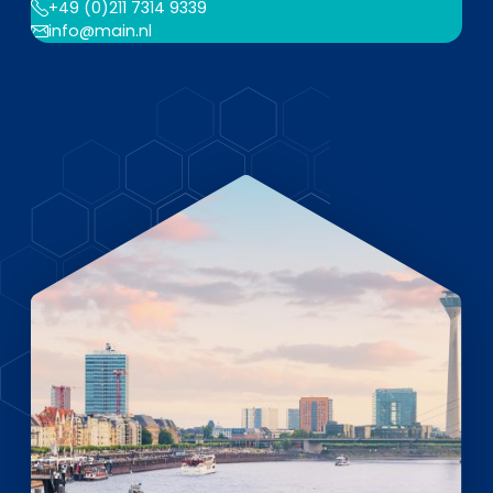
EN
DE
FR
+49 (0)211 7314 9339
info@main.nl
Accès investisseurs
Connexion Pulse