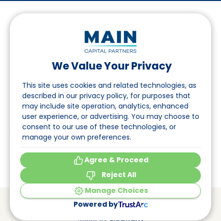
We Value Your Privacy
Suivez-nous sur LinkedIn
This site uses cookies and related technologies, as
described in our privacy policy, for purposes that
may include site operation, analytics, enhanced
Accès
user experience, or advertising. You may choose to
consent to our use of these technologies, or
A propos
manage your own preferences.
Événements
Agree & Proceed
Reject All
Manage Choices
© Main Capital Partners
VAT: 809621344B01
Powered by
CoC: 33294313
Cookie Preferences
Made by
Elephant