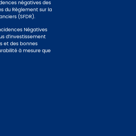
idences négatives des
ns du Règlement sur la
nanciers (SFDR).
 Incidences Négatives
us d’investissement
ns et des bonnes
urabilité à mesure que