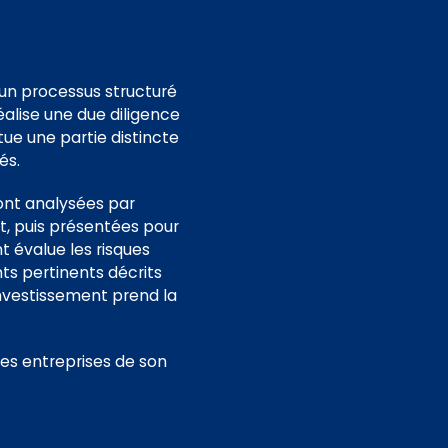
t un processus structuré
éalise une due diligence
tue une partie distincte
és.
ont analysées par
t, puis présentées pour
t évalue les risques
nts pertinents décrits
investissement prend la
des entreprises de son