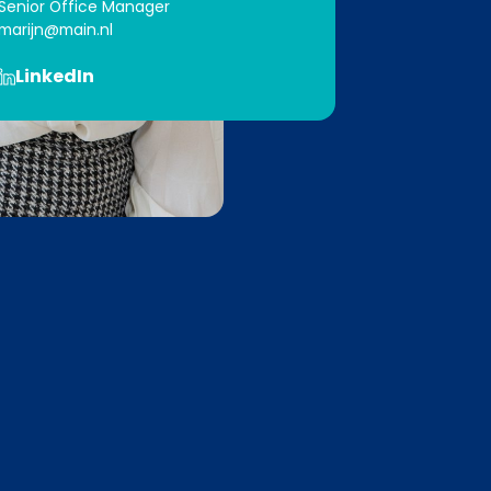
Senior Office Manager
marijn@main.nl
LinkedIn