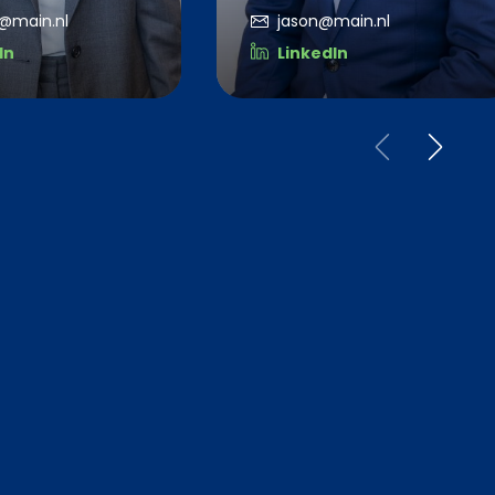
@main.nl
jason@main.nl
In
LinkedIn