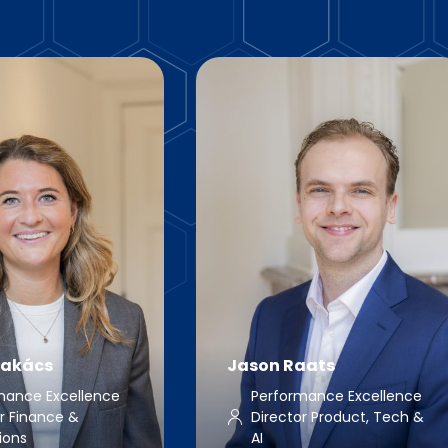
Takács
Jason Raats
mance Excellence
Performance Excellence
r Finance &
Director​ Product, Tech &
ions
AI