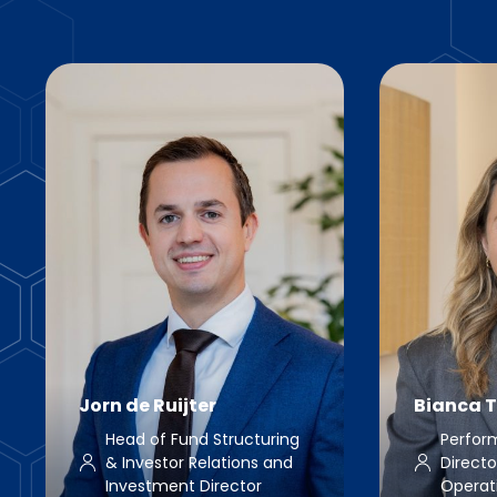
Jorn de Ruijter
Bianca 
Head of Fund Structuring
Perfor
& Investor Relations and
Directo
Investment Director
Operat