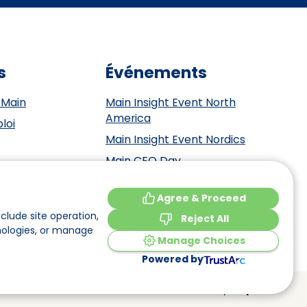
s
Événements
 Main
Main Insight Event North
America
loi
Main Insight Event Nordics
Main CEO Day
Main Insight Event Benelux
tement
Agree & Proceed
Main Insight Event DACH
y
clude site operation,
Reject All
nologies, or manage
Manage Choices
Powered by
Made by
Elephant