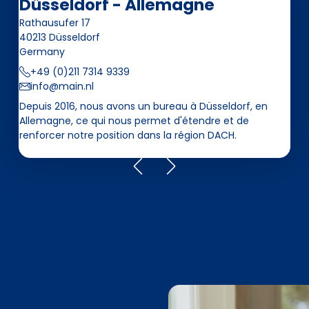
Düsseldorf - Allemagne
Rathausufer 17
40213 Düsseldorf
Germany
+49 (0)211 7314 9339
info@main.nl
Depuis 2016, nous avons un bureau à Düsseldorf, en
Allemagne, ce qui nous permet d'étendre et de
renforcer notre position dans la région DACH.