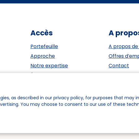
Accès
A propo
Portefeuille
A propos de
Approche
Offres d’emp
Notre expertise
Contact
Événements
ESG
Investisseurs
Privacy Sta
Équipe
Cookie polic
gies, as described in our privacy policy, for purposes that may in
dvertising. You may choose to consent to our use of these tech
ookie Preferences