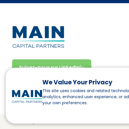
Suivez-nous sur LinkedIn
We Value Your Privacy
This site uses cookies and related technolo
analytics, enhanced user experience, or a
your own preferences.
© Main Capital Partners
VAT: 809621344B01
CoC: 33294313
C