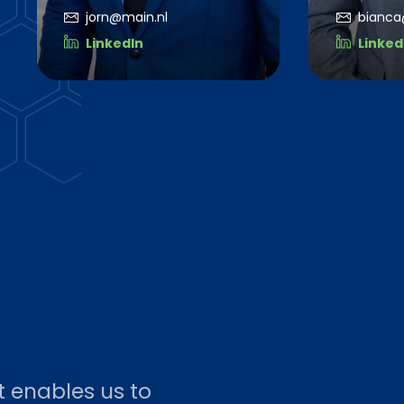
jorn@main.nl
bianca
LinkedIn
Linked
t enables us to