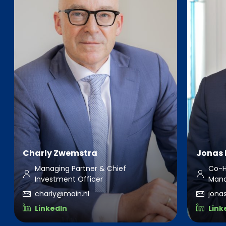
Charly Zwemstra
Jonas 
Managing Partner & Chief
Co-H
Investment Officer
Man
charly@main.nl
jona
LinkedIn
Link