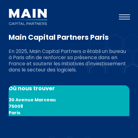
Main Capital Partners Paris
Portefeuille
En 2025, Main Capital Partners a établi un bureau
Approche
à Paris afin de renforcer sa présence dans en
France et soutenir les initiatives d'investissement
Notre expertise
dans le secteur des logiciels.
Événements
Où nous trouver
Investisseurs
30 Avenue Marceau
ESG
75008
Paris
A propos de Main
L’équipe