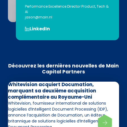
Performance Excellence Director​ Product, Tech &
AI
jason@main.nl
LinkedIn
Découvrez les dernières nouvelles de Main
Capital Partners
Whitevision acquiert Documation,
marquant sa deuxième acquisition
complémentaire au Royaume-Uni
Whitevision, fournisseur international de solutions
logicielles d’Intelligent Document Processing (IDP),
annonce l’acquisition de Documation, un éditeur
britannique de solutions logicielles d’Intelligent
Document Processing.