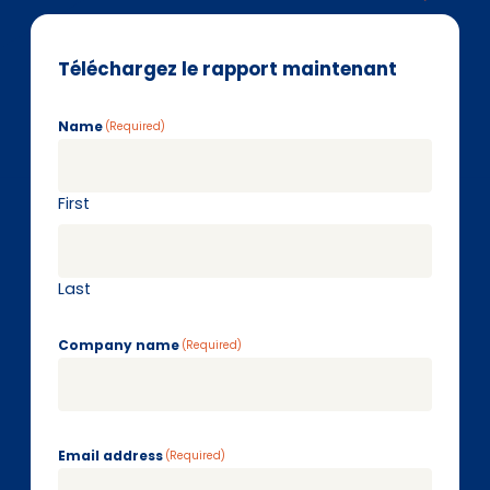
EN
DE
FR
Téléchargez le rapport maintenant
Accès investisseurs
Name
(Required)
Connexion Pulse
First
Last
Company name
(Required)
Email address
(Required)