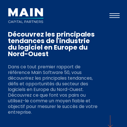
Découvrez les principales
Portefeuille
tendances de l'industrie
du logiciel en Europe du
Approche
Nord-Ouest
Notre expertise
Dans ce tout premier rapport de
Événements
référence Main Software 50, vous
découvrirez les principales tendances,
Investisseurs
défis et opportunités du secteur des
logiciels en Europe du Nord-Ouest.
ESG
Découvrez ce que font vos pairs ou
utilisez-le comme un moyen fiable et
A propos de Main
objectif pour mesurer le succès de votre
entreprise.
L’équipe