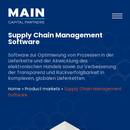
Supply Chain Management
Portfolio
Software
Ansatz
Software zur Optimierung von Prozessen in der
Lieferkette und der Abwicklung des
Wissen
elektronischen Handels sowie zur Verbesserung
der Transparenz und Rückverfolgbarkeit in
Veranstaltungen
komplexen, globalen Lieferketten.
Investoren
Home
»
Product markets
»
Supply Chain Management
Software
ESG
Über uns
Team