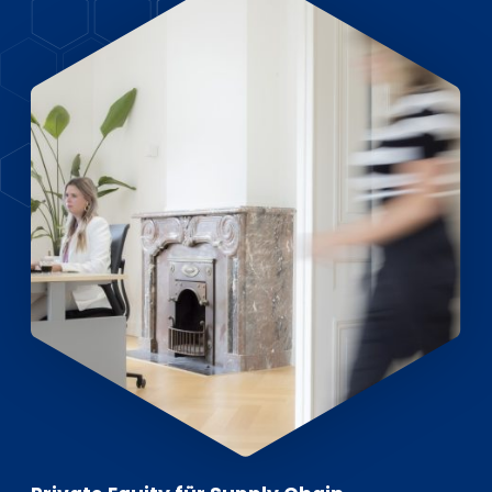
EN
DE
FR
Investor Portal
Pulse login