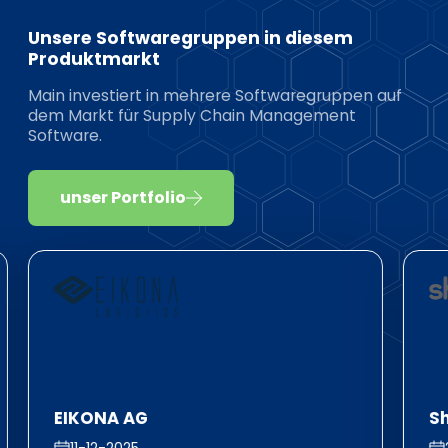
Unsere Softwaregruppen in diesem
Produktmarkt
Main investiert in mehrere Softwaregruppen auf
dem Markt für Supply Chain Management
Software.
unser Portfolio
EIKONA AG
S
11-12-2025