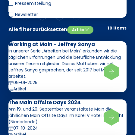
EN
DE
FR
Pressemitteilung
Newsletter
10 items
Alle filter zurücksetzen
Artikel
Investor Portal
Pulse login
Working at Main - Jeffrey Sanya
In unserer Serie „Arbeiten bei Main“ erkunden wir die
täglichen Erfahrungen und die berufliche Entwicklung
unserer Teammitglieder. Dieses Mal haben wir mit
Jeffrey Sanya gesprochen, der seit 2017 bei Main
arbeitet.
09-01-2025
Artikel
The Main Offsite Days 2024
Am 19. und 20. September veranstaltete Main die
jährlichen Main Offsite Days im Karel V Hotel in Utrecht
(Niederlande).
07-10-2024
Artikel