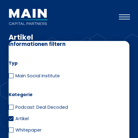
Artikel
Portfolio
Informationen filtern
Ansatz
Typ
Wissen
Main Social Institute
Veranstaltungen
Investoren
Kategorie
ESG
Podcast: Deal Decoded
Über uns
Artikel
Team
Whitepaper