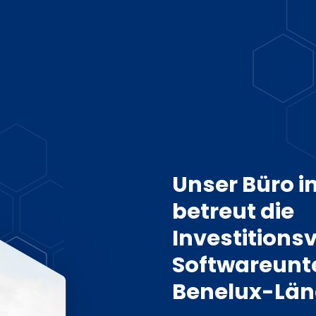
Unser Büro i
betreut die
Investitions
Softwareunt
Benelux-Län