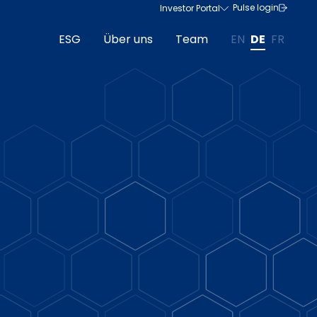
Pulse login
Investor Portal
ESG
Über uns
Team
EN
DE
FR