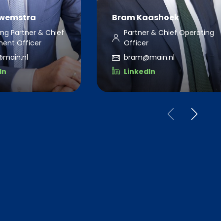
Zwemstra
Bram Kaashoek
ng Partner & Chief
Partner & Chief Operating
ment Officer
Officer
@main.nl
bram@main.nl
In
LinkedIn