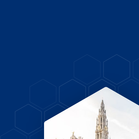
+31 (0)70 324 34 33
info@main.nl