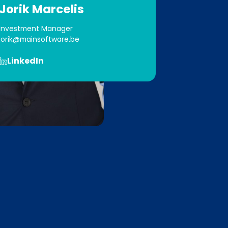
Jorik Marcelis
Investment Manager
jorik@mainsoftware.be
LinkedIn