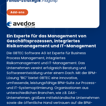
EN
DE
FR
Fonds-Strategie
Flagship
Add-ons
Investor Portal
Pulse login
Ein Experte für das Management von
Geschäftsprozessen, integriertes
Risikomanagement und IT-Management
Die GBTEC Software AG ist Experte für Business
Process Management, integriertes
Risikomanagement und IT-Management. Das
Unternehmen vereint erfolgreich Beratung und
Softwareentwicklung unter einem Dach. Mit der BPM-
Lösung “BIC” bietet GBTEC eine innovative,
umfassende, leistungsfähige BPM-Suite zur Prozess-
und IT-Systemoptimierung. Organisationen aus
unterschiedlichen Branchen, wie z.B. DAX-
Unternehmen, größere mittelständische Unternehmen
sowie die öffentliche Hand vertrauen auf die BPM-