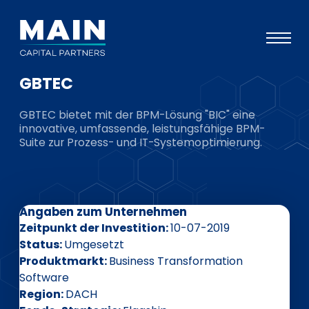
GBTEC
Portfolio
GBTEC bietet mit der BPM-Lösung "BIC" eine
Ansatz
innovative, umfassende, leistungsfähige BPM-
Suite zur Prozess- und IT-Systemoptimierung.
Wissen
Veranstaltungen
Investoren
Angaben zum Unternehmen
ESG
Zeitpunkt der Investition
10-07-2019
Status
Umgesetzt
Über uns
Produktmarkt
Business Transformation
Software
Team
Region
DACH