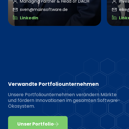
Managing Partner & Head of DACH
Inve
sven@mainsoftware.de
eike
LinkedIn
Link
Verwandte Portfoliounternehmen
Unsere Portfoliounternehmen verändern Märkte
und fördern Innovationen im gesamten Software-
Ökosystem.
Unser Portfolio