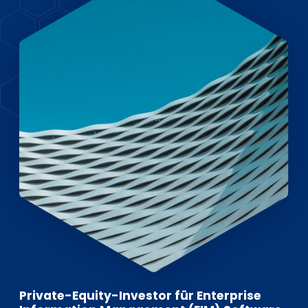
EN
DE
FR
Investor Portal
Pulse login
Private-Equity-Investor für Enterprise