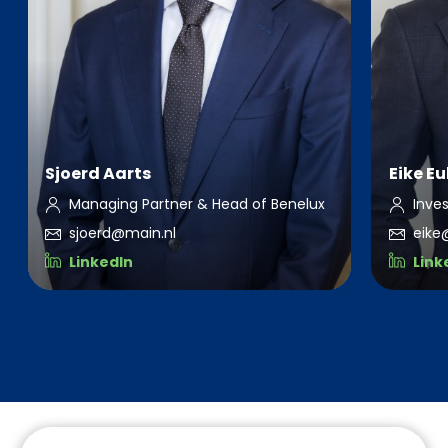
Sjoerd Aarts
Eike Eu
Managing Partner & Head of Benelux
Inve
sjoerd@main.nl
eike
LinkedIn
Link