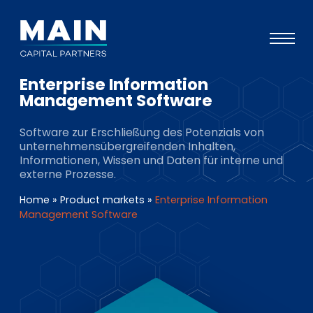
Enterprise Information
Portfolio
Management Software
Ansatz
Software zur Erschließung des Potenzials von
unternehmensübergreifenden Inhalten,
Wissen
Informationen, Wissen und Daten für interne und
externe Prozesse.
Veranstaltungen
Home
»
Product markets
»
Enterprise Information
Investoren
Management Software
ESG
Über uns
Team