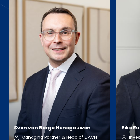
Sven van Berge Henegouwen
Eike Eu
Managing Partner & Head of DACH
Inve