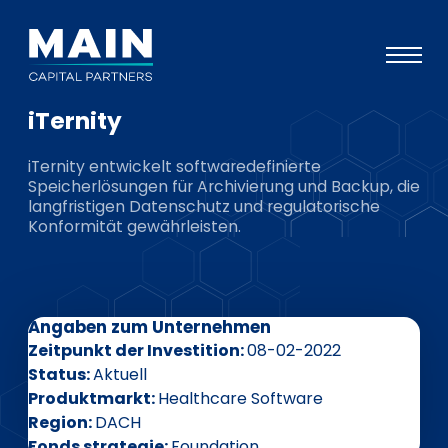
iTernity
Portfolio
iTernity entwickelt softwaredefinierte
Ansatz
Speicherlösungen für Archivierung und Backup, die
langfristigen Datenschutz und regulatorische
Wissen
Konformität gewährleisten.
Veranstaltungen
Investoren
Angaben zum Unternehmen
ESG
Zeitpunkt der Investition
08-02-2022
Über uns
Status
Aktuell
Produktmarkt
Healthcare Software
Team
Region
DACH
Fonds strategie
Foundation