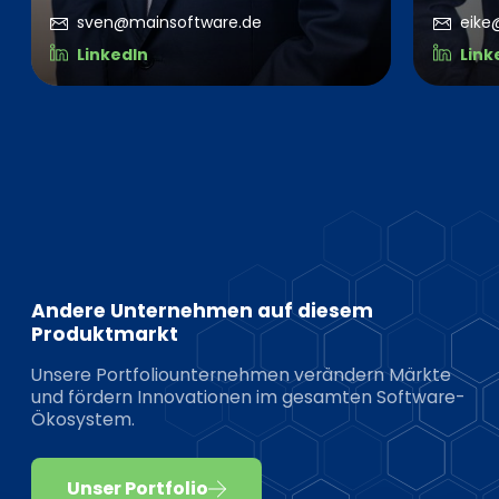
sven@mainsoftware.de
eike
LinkedIn
Link
Andere Unternehmen auf diesem
Produktmarkt
Unsere Portfoliounternehmen verändern Märkte
und fördern Innovationen im gesamten Software-
Ökosystem.
Unser Portfolio