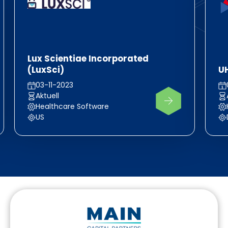
Lux Scientiae Incorporated
(LuxSci)
U
03-11-2023
Aktuell
Healthcare Software
US