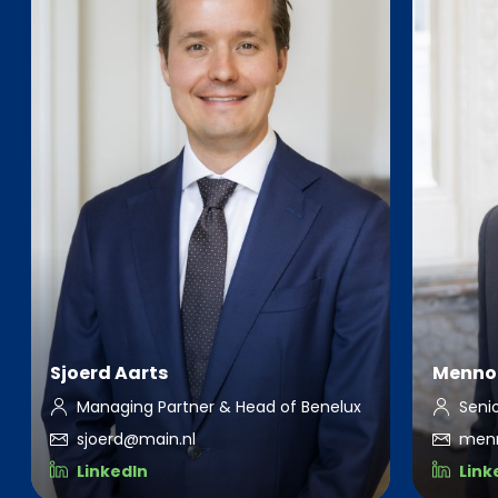
Sjoerd Aarts
Menno
Managing Partner & Head of Benelux
Seni
sjoerd@main.nl
men
LinkedIn
Link