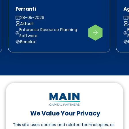
Ferranti
A
28-05-2026
Aktuell
Enterprise Resource Planning
Software
Benelux
We Value Your Privacy
Folgen Sie uns auf LinkedIn
This site uses cookies and related technologies, as