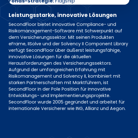
EN
DE
FR
Fonds-Strategie
Flagship
Leistungsstarke, innovative Lösungen
SecondFloor bietet innovative Compliance- und
Risikomanagement-Software mit Schwerpunkt auf
Investor Portal
dem Versicherungssektor. Mit seinen Produkten
Pulse login
eFrame, IISolve und der Solvency II Component Library
verfügt SecondFloor über äußerst leistungsfähige,
innovative Lösungen für die aktuellen
Herausforderungen des Versicherungssektors.
Aufgrund der umfangreichen Erfahrung mit
Risikomanagement und Solvency II, kombiniert mit
starken Partnerschaften mit Marktführern, ist
SecondFloor in der Pole Position für innovative
Entwicklungs- und Implementierungsprojekte.
SecondFloor wurde 2005 gegründet und arbeitet für
internationale Versicherer wie ING, Allianz und Aegon.