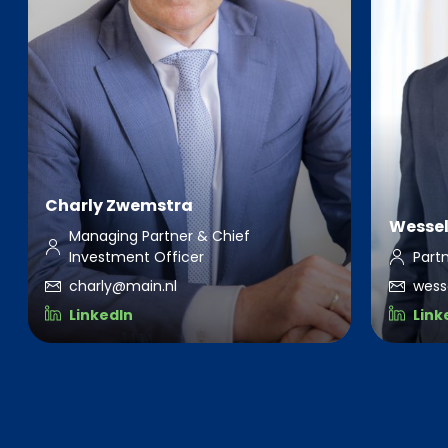
Charly Zwemstra
Wessel
Managing Partner & Chief
Investment Officer
Part
charly@main.nl
wess
LinkedIn
Link