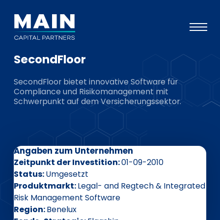
SecondFloor
Portfolio
SecondFloor bietet innovative Software für
Ansatz
Compliance und Risikomanagement mit
Schwerpunkt auf dem Versicherungssektor.
Wissen
Veranstaltungen
Investoren
Angaben zum Unternehmen
ESG
Zeitpunkt der Investition
01-09-2010
Status
Umgesetzt
Über uns
Produktmarkt
Legal- and Regtech & Integrated
Risk Management Software
Team
Region
Benelux