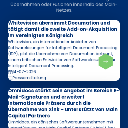
Übernahmen oder Fusionen innerhalb des Main-
Netzes.
Whitevision übernimmt Documation und
tätigt damit die zweite Add-on-Akquisition
im Vereinigten Königreich
Whitevision, ein internationaler Anbieter von
Softwarelösungen für Intelligent Document Processing
(IDP), gibt die Übernahme von Documation bekannt,
einem britischen Entwickler von Softwarelösungen für
Intelligent Document Processing.
14-07-2026
Pressemitteilung
Omnidocs stärkt sein Angebot im Bereich E-
Mail-Signaturen und erweitert
internationale Präsenz durch die
Übernahme von Xink – unterstützt von Main
Capital Partners
Omnidocs, ein dänisches Softwareunternehmen mit