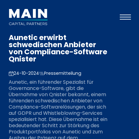
Aunetic erwirbt
Portfolio
schwedischen Anbieter
von Compliance-Software
Ansatz
Qnister
Wissen
24-10-2024
Pressemitteilung
Veranstaltungen
Aunetic, ein führender Spezialist für
Governance-Software, gibt die
Investoren
Übernahme von Qnister bekannt, einem
führenden schwedischen Anbieter von
ESG
Compliance-Softwarelösungen, der sich
auf GDPR und Whistleblowing-Services
Über uns
spezialisiert hat. Diese Übernahme ist ein
bedeutender Schritt zur Stärkung des
Team
Produktportfolios von Aunetic und zum
Ausbau der Präsenz auf dem