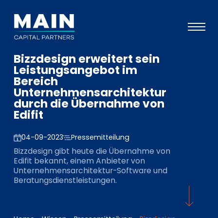
Bizzdesign erweitert sein
Portfolio
Leistungsangebot im
Bereich
Ansatz
Unternehmensarchitektur
durch die Übernahme von
Wissen
Edifit
Veranstaltungen
04-09-2023
Pressemitteilung
Investoren
Bizzdesign gibt heute die Übernahme von
ESG
Edifit bekannt, einem Anbieter von
Unternehmensarchitektur-Software und
Über uns
Beratungsdienstleistungen.
Team