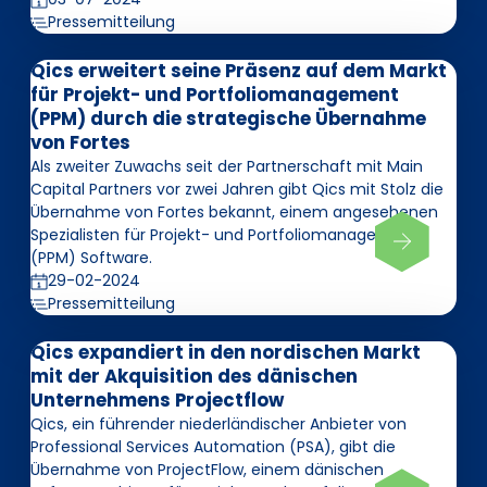
Pressemitteilung
Qics erweitert seine Präsenz auf dem Markt
für Projekt- und Portfoliomanagement
(PPM) durch die strategische Übernahme
von Fortes
Als zweiter Zuwachs seit der Partnerschaft mit Main
Capital Partners vor zwei Jahren gibt Qics mit Stolz die
Übernahme von Fortes bekannt, einem angesehenen
Spezialisten für Projekt- und Portfoliomanagement
(PPM) Software.
29-02-2024
Pressemitteilung
Qics expandiert in den nordischen Markt
mit der Akquisition des dänischen
Unternehmens Projectflow
Qics, ein führender niederländischer Anbieter von
Professional Services Automation (PSA), gibt die
Übernahme von ProjectFlow, einem dänischen