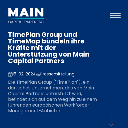
TimePlan Group und
Portfolio
TimeMap bündeln ihre
Kräfte mit der
Ansatz
Unterstützung von Main
Capital Partners
Wissen
Veranstaltungen
15-02-2024
Pressemitteilung
Die TimePlan Group ("TimePlan"), ein
Investoren
dänisches Unternehmen, das von Main
Capital Partners unterstützt wird,
ESG
befindet sich auf dem Weg hin zu einem
führenden europäischen Workforce-
Über uns
Management-Anbieter.
Team