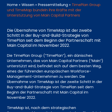
EN
DE
FR
Home
»
Wissen
»
Pressemitteilung
»
TimePlan Group
und TimeMap bündeln ihre Kräfte mit der
Unterstützung von Main Capital Partners
Investor Portal
Die Übernahme von TimeMap ist der zweite
Pulse login
Schritt in der Buy-and-Build-Strategie von
TimePlan seit dem Beginn der Partnerschaft mit
Main Capital im November 2022.
Die TimePlan Group (“TimePlan”), ein dänisches
Unternehmen, das von Main Capital Partners (“Main”)
unterstützt wird, befindet sich auf dem besten Weg,
eines der führenden europäischen Workforce-
Management-Unternehmen zu werden. Die
Übernahme von TimeMap ist der zweite Schritt in der
Buy-and-Build-Strategie von TimePlan seit dem
Beginn der Partnerschaft mit Main Capital im
November 2022.
TimeMap ist, nach dem strategischen