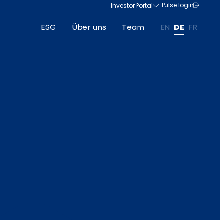
Pulse login
Investor Portal
ESG
Über uns
Team
EN
DE
FR