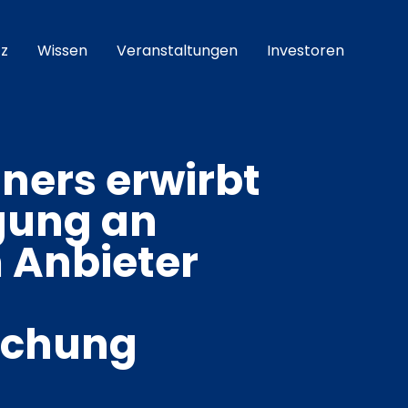
z
Wissen
Veranstaltungen
Investoren
ners erwirbt
gung an
 Anbieter
schung