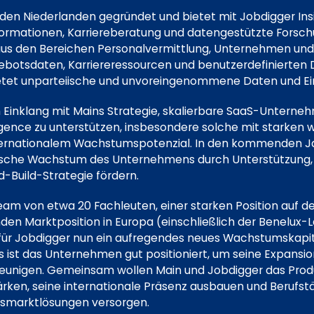
den Niederlanden gegründet und bietet mit Jobdigger Ins
formationen, Karriereberatung und datengestützte Forsc
aus den Bereichen Personalvermittlung, Unternehmen und
ebotsdaten, Karriereressourcen und benutzerdefinierten 
ietet unparteiische und unvoreingenommene Daten und Ein
im Einklang mit Mains Strategie, skalierbare SaaS-Unterne
igence zu unterstützen, insbesondere solche mit starken
ernationalem Wachstumspotenzial. In den kommenden Ja
ische Wachstum des Unternehmens durch Unterstützung, 
-Build-Strategie fördern.
am von etwa 20 Fachleuten, einer starken Position auf 
en Marktposition in Europa (einschließlich der Benelux
für Jobdigger nun ein aufregendes neues Wachstumskapite
s ist das Unternehmen gut positioniert, um seine Expansi
leunigen. Gemeinsam wollen Main und Jobdigger das Pro
ken, seine internationale Präsenz ausbauen und Berufstät
smarktlösungen versorgen.