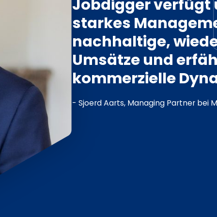
Jobdigger verfügt 
starkes Managem
nachhaltige, wied
Umsätze und erfähr
kommerzielle Dyn
- Sjoerd Aarts, Managing Partner bei M