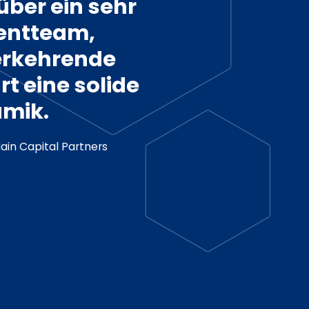
über ein sehr
entteam,
erkehrende
t eine solide
amik.
ain Capital Partners