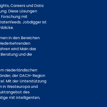
ights, Careers und Data
hung. Diese Lösungen
 Forschung mit
Datenfeeds. Jobdigger ist
blicke.
hmen in den Bereichen
 wiederkehrenden
hren wird Main das
Beratung und die
dem niederländischen
-Länder, der DACH-Region
l. Mit der Unterstützung
on in Westeuropa und
duktangebot des
ige mit intelligenten,