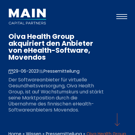
Oiva Health Group
Portfolio
akquiriert den Anbieter
von eHealth-Software,
Ansatz
Movendos
Wissen
29-06-2023
Pressemitteilung
Veranstaltungen
Der Softwareanbieter für virtuelle
Gesundheitsversorgung, Oiva Health
Investoren
Group, ist auf Wachstumskurs und stärkt
seine Marktposition durch die
ESG
Übernahme des finnischen eHealth-
Softwareanbieters Movendos.
Über uns
Team
Home
»
Wissen
»
Pressemitteilung
»
Oiva Health Group