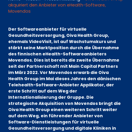
EN
DE
FR
akquiriert den Anbieter von eHealth-Software,
Movendos
Der Softwareanbieter für virtuelle
Investor Portal
Gesundheitsversorgung, Oiva Health Group,
Pulse login
ehemals VideoVisit, ist auf Wachstumskurs und
stärkt seine Marktposition durch die Übernahme
des finnischen eHealth-Softwareanbieters
Movendos. Dies ist bereits die zweite Übernahme
seit der Partnerschaft mit Main Capital Partners
im März 2022. Vor Movendos erwarb die Oiva
Health Group im Mai dieses Jahres den dänischen
Telehealth-Software-Anbieter Applikator, der
erste Schritt auf dem Weg der
Internationalisierung der Gruppe. Die
strategische Akquisition von Movendos bringt die
Oiva Health Group einen weiteren Schritt weiter
auf dem Weg, ein führender Anbieter von
Software-Dienstleistungen für virtuelle
Gesundheitsversorgung und digitale Kliniken in