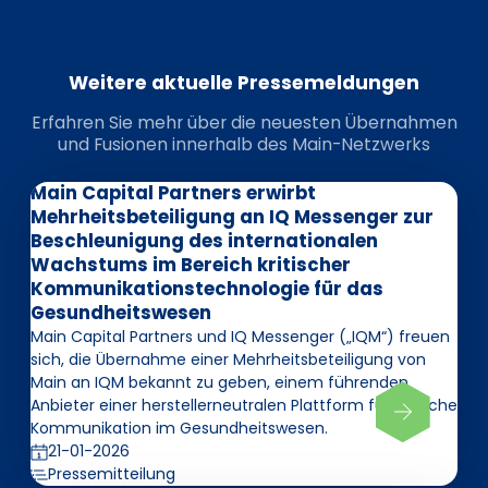
Weitere aktuelle Pressemeldungen
Erfahren Sie mehr über die neuesten Übernahmen
und Fusionen innerhalb des Main-Netzwerks
Main Capital Partners erwirbt
Mehrheitsbeteiligung an IQ Messenger zur
Beschleunigung des internationalen
Wachstums im Bereich kritischer
Kommunikationstechnologie für das
Gesundheitswesen
Main Capital Partners und IQ Messenger („IQM“) freuen
sich, die Übernahme einer Mehrheitsbeteiligung von
Main an IQM bekannt zu geben, einem führenden
Anbieter einer herstellerneutralen Plattform für kritische
Kommunikation im Gesundheitswesen.
21-01-2026
Pressemitteilung