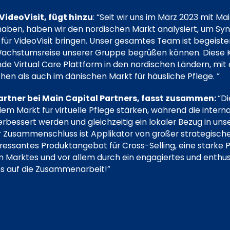
VideoVisit, fügt hinzu
: “Seit wir uns im März 2023 mit Ma
en, haben wir den nordischen Markt analysiert, um Syner
 für VideoVisit bringen. Unser gesamtes Team ist begeister
n Wachstumsreise unserer Gruppe begrüßen können. Diese 
ende Virtual Care Plattform in den nordischen Ländern, mi
chen als auch im dänischen Markt für häusliche Pflege. ”
artner bei Main Capital Partners, fasst zusammen:
“Di
em Markt für virtuelle Pflege stärken, während die intern
bessert werden und gleichzeitig ein lokaler Bezug in un
ter Zusammenschluss ist Applikator von großer strategisch
essantes Produktangebot für Cross-Selling, eine starke P
n Marktes und vor allem durch ein engagiertes und enthu
uns auf die Zusammenarbeit!”