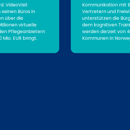
d. VideoVisit
Kommunikation mit Bü
 seinen Büros in
Vertretern und Freiw
en über die
unterstützen die Bür
llionen virtuelle
dem kognitiven Train
den Pflegeanbietern
werden derzeit von 
 Mio. EUR bringt.
Kommunen in Norweg