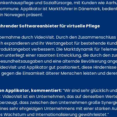
Krankenhauspflege und Sozialfürsorge, mit Kunden wie Aa
ommune. Applikator ist Marktführer in Dänemark, bedie
in Norwegen präsent.
ührender Softwareanbieter für virtuelle Pflege
e Übernahme durch VideoVisit. Durch den Zusammenschluss
ch expandieren und ihr Wertangebot für bestehende Kun
duktangebot verbessern. Die Marktdynamik für Telemed
n unterliegt einer rasanten Entwicklung, die durch den 
Gesundheitsausgaben und eine alternde Bevölkerung angeh
eoVisit und Applikator gut positioniert, diese Hindernisse
gegen die Einsamkeit älterer Menschen leisten und deren
n Applikator, kommentiert:
“Wir sind sehr glücklich und
ar. VideoVisit ist ein Unternehmen, das auf denselben Wert
 überzeugt, dass zwischen den Unternehmen große Synergi
ines sehr ehrgeizigen Unternehmens mit einer starken Aufs
es Wachstum und Internationalisierung gewährleistet.”