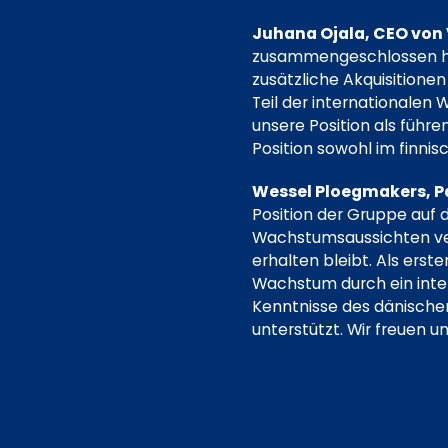
Juhana Ojala,
CEO von 
zusammengeschlossen hab
zusätzliche Akquisitionen
Teil der internationale
unsere Position als führ
Position sowohl im finnis
Wessel Ploegmakers,
P
Position der Gruppe auf d
Wachstumsaussichten ver
erhalten bleibt. Als ers
Wachstum durch ein inter
Kenntnisse des dänische
unterstützt. Wir freuen 