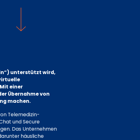
n”) unterstützt wird,
irtuelle
Mit einer
 der Übernahme von
rung machen.
 von Telemedizin-
, Chat und Secure
hungen. Das Unternehmen
darunter häusliche