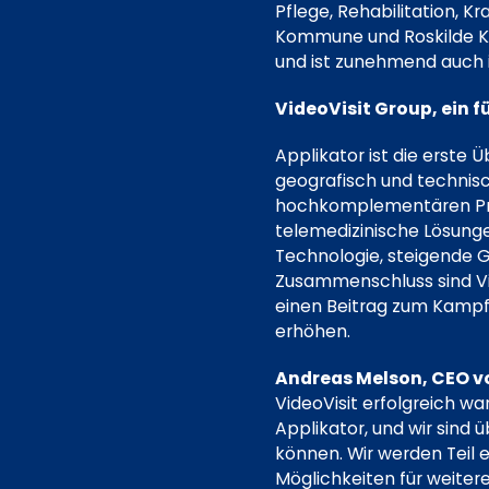
Pflege, Rehabilitation, 
Kommune und Roskilde K
und ist zunehmend auch 
VideoVisit Group, ein f
Applikator ist die erst
geografisch und technis
hochkomplementären Pro
telemedizinische Lösunge
Technologie, steigende 
Zusammenschluss sind Vid
einen Beitrag zum Kampf 
erhöhen.
Andreas Melson,
CEO vo
VideoVisit erfolgreich w
Applikator, und wir sind
können. Wir werden Teil e
Möglichkeiten für weiter