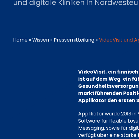
und digitale Kliniken in Nordweste
Home
»
Wissen
»
Pressemitteilung
»
VideoVisit und A
VideoVisit, ein finnis
ist auf dem Weg, ein f
Gesundheitsversorgung 
marktführenden Positi
Applikator den ersten S
Applikator wurde 2013 in
Software für flexible Lös
Messaging, sowie für di
verfügt über eine starke