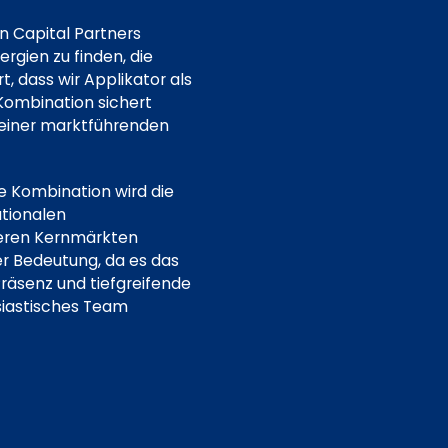
in Capital Partners
gien zu finden, die
t, dass wir Applikator als
Kombination sichert
t einer marktführenden
e Kombination wird die
ationalen
seren Kernmärkten
er Bedeutung, da es das
räsenz und tiefgreifende
siastisches Team