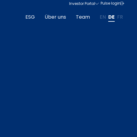
Pulse login
Investor Portal
ESG
Über uns
Team
EN
DE
FR