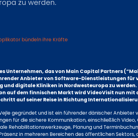
uropa zu werden.
pplikator bündeln ihre Kräfte
ches Unternehmen, das von Main Capital Partners (“Mai
ührender Anbieter von Software-Dienstleistungen für v
und digitale Kliniken in Nordwesteuropa zu werden. 
on auf dem finnischen Markt wird VideoVisit nun mit
chritt auf seiner Reise in Richtung Internationalisie
 Vejle gegründet und ist ein führender dänischer Anbieter
ungen für die sichere Kommunikation, einschließlich Video
gitale Rehabilitationswerkzeuge, Planung und Terminbuc
 Präsenz in mehreren Bereichen des öffentlichen Sektors, 