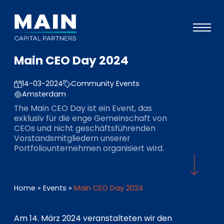
Main CEO Day 2024
Portfolio
14-03-2024
Community Events
Ansatz
Amsterdam
Wissen
The Main CEO Day ist ein Event, das
exklusiv für die enge Gemeinschaft von
Veranstaltungen
CEOs und nicht geschäftsführenden
Vorstandsmitgliedern unserer
Investoren
Portfoliounternehmen organisiert wird.
ESG
Über uns
Home
»
Events
»
Main CEO Day 2024
Team
Am 14. März 2024 veranstalteten wir den