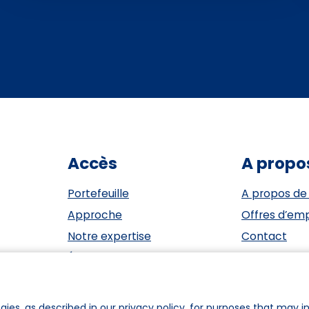
Accès
A propo
Portefeuille
A propos de
Approche
Offres d’emp
Notre expertise
Contact
Événements
ESG
Investisseurs
Privacy Sta
Équipe
Cookie polic
gies, as described in our privacy policy, for purposes that may in