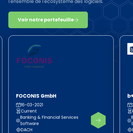
l'ensemble de l'écosystème des logiciels.
Voir notre portefeuille
FOCONIS GmbH
b
16-03-2021
Current
Banking & Financial Services
Software
DACH