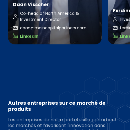
Daan Visscher
Ferdin
Co-head of North America &
Investment Director
Inve
daan@maincapitalpartners.com
ferd
LinkedIn
Link
Autres entreprises sur ce marché de
produits
Les entreprises de notre portefeuille perturbent
les marchés et favorisent l'innovation dans