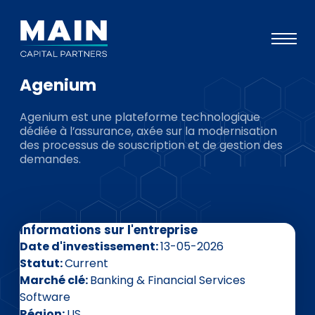
Agenium
Portefeuille
Agenium est une plateforme technologique
Approche
dédiée à l’assurance, axée sur la modernisation
des processus de souscription et de gestion des
Notre expertise
demandes.
Événements
Investisseurs
Informations sur l'entreprise
ESG
Date d'investissement
13-05-2026
A propos de Main
Statut
Current
Marché clé
Banking & Financial Services
L’équipe
Software
Région
US