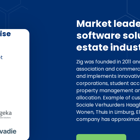
Market leade
ise
software solu
estate indus
et
Zig was founded in 2011 an
association and commercia
and implements innovative
corporations, student a
property management and 
allocation. Example of cus
Sociale Verhuurders Haagl
Wonen, Thuis in Limburg, E
company has approximate