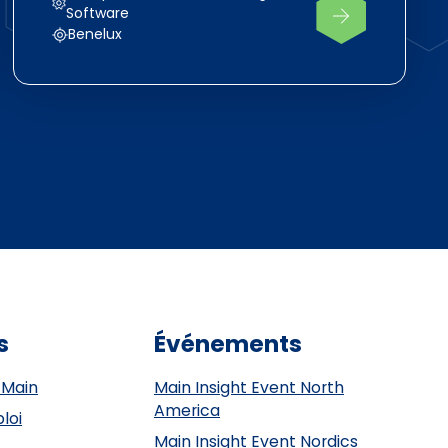
Software
Benelux
s
Événements
 Main
Main Insight Event North
America
loi
Main Insight Event Nordics