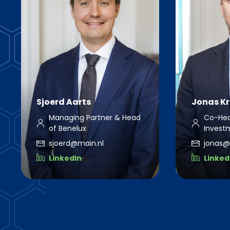
Sjoerd Aarts
Jonas Kr
Managing Partner & Head
Co-Hea
of Benelux
Invest
sjoerd@main.nl
jonas@
LinkedIn
Linked