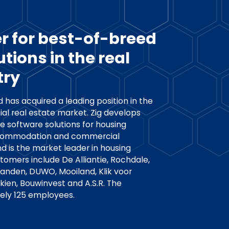
r for best-of-breed
tions in the real
try
d has acquired a leading position in the
l real estate market. Zig develops
 software solutions for housing
ccommodation and commercial
is the market leader in housing
tomers include De Alliantie, Rochdale,
anden, DUWO, Mooiland, Klik voor
lkien, Bouwinvest and A.S.R. The
ly 125 employees.