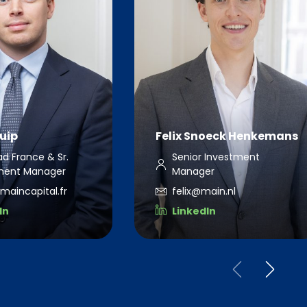
uip
Felix Snoeck Henkemans
d France & Sr.
Senior Investment
ment Manager
Manager
maincapital.fr
felix@main.nl
In
LinkedIn