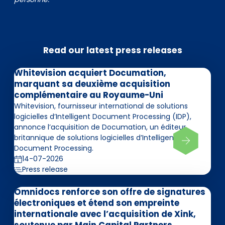
Read our latest press releases
Whitevision acquiert Documation,
marquant sa deuxième acquisition
complémentaire au Royaume-Uni
Whitevision, fournisseur international de solutions
logicielles d’Intelligent Document Processing (IDP),
annonce l’acquisition de Documation, un éditeur
britannique de solutions logicielles d’Intelligent
Document Processing.
14-07-2026
Press release
Omnidocs renforce son offre de signatures
électroniques et étend son empreinte
internationale avec l’acquisition de Xink,