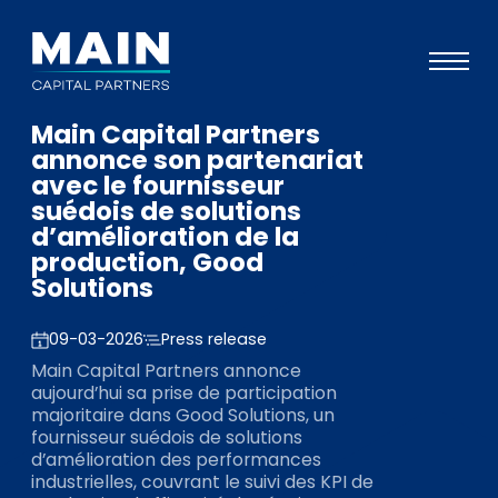
Main Capital Partners
Portefeuille
annonce son partenariat
avec le fournisseur
Approche
suédois de solutions
d’amélioration de la
Notre expertise
production, Good
Événements
Solutions
Investisseurs
09-03-2026
Press release
ESG
Main Capital Partners annonce
aujourd’hui sa prise de participation
A propos de Main
majoritaire dans Good Solutions, un
fournisseur suédois de solutions
L’équipe
d’amélioration des performances
industrielles, couvrant le suivi des KPI de