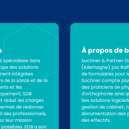
p
À propos de 
S spécialisée dans
buchner & Partner Gm
oppe des solutions
(Allemagne) par Ral
ement intégrées
de formulaires pour l
rs de la santé et de la
buchner compte plus
ents et les
des praticiens de phy
oppement, SDB
d’orthophonie ainsi q
t réduit les charges
Ses solutions logiciel
 permet de redonner
gestion de cabinet, 
ail des professionnels,
documentation des pa
ur leur mission
des effectifs.
ns possibles. SDB a son