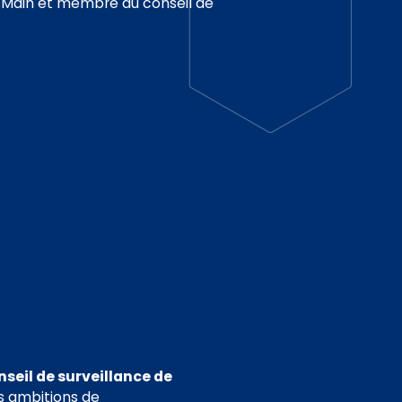
z Main et membre du conseil de
seil de surveillance de
es ambitions de