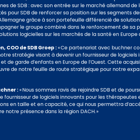
es de SDB : avec son entrée sur le marché allemand de l
s pour SDB de renforcer sa position sur les segments des 
 Allemagne grâce à son portefeuille différencié de soluti
mpagner le groupe combiné dans le renforcement de sa po
lutions logicielles sur les marchés de la santé en Europe d
n, COO de SDB Groep :
« Ce partenariat avec buchner co
re stratégie visant à devenir un fournisseur de logiciels 
et de garde d’enfants en Europe de l’Ouest. Cette acquis
uvre de notre feuille de route stratégique pour notre exp
chner :
« Nous sommes ravis de rejoindre SDB et de pours
e fournisseur de logiciels innovants pour les thérapeutes
ons en taille et en capacité, ce qui nous permettra d’acc
e notre présence dans la région DACH. »