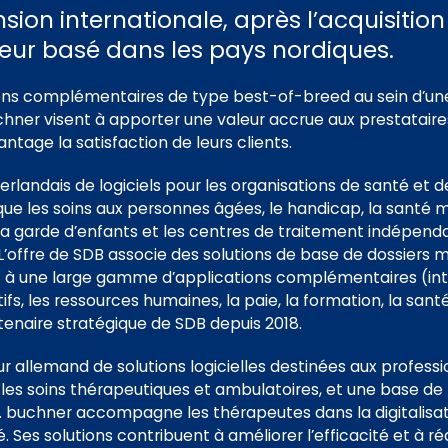
sion internationale, après l’acquisition
teur basé dans les pays nordiques.
ons complémentaires de type best-of-breed au sein d’un
chner visent à apporter une valeur accrue aux prestataire
tage la satisfaction de leurs clients.
erlandais de logiciels pour les organisations de santé et d
ue les soins aux personnes âgées, le handicap, la santé me
 la garde d’enfants et les centres de traitement indépend
 L’offre de SDB associe des solutions de base de dossiers 
 à une large gamme d’applications complémentaires (int
tifs, les ressources humaines, la paie, la formation, la san
rtenaire stratégique de SDB depuis 2018.
r allemand de solutions logicielles destinées aux profess
les soins thérapeutiques et ambulatoires, et une base de 
 buchner accompagne les thérapeutes dans la digitalisat
é. Ses solutions contribuent à améliorer l’efficacité et à r