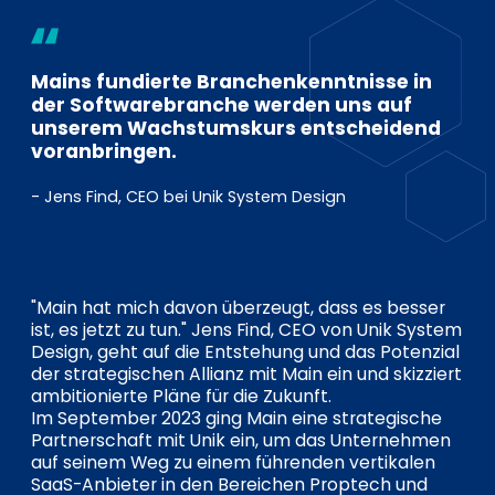
EN
DE
FR
Mains fundierte Branchenkenntnisse in
der Softwarebranche werden uns auf
Investor Portal
unserem Wachstumskurs entscheidend
Pulse login
voranbringen.
- Jens Find, CEO bei Unik System Design
"Main hat mich davon überzeugt, dass es besser
ist, es jetzt zu tun." Jens Find, CEO von Unik System
Design, geht auf die Entstehung und das Potenzial
der strategischen Allianz mit Main ein und skizziert
ambitionierte Pläne für die Zukunft.
Im September 2023 ging Main eine strategische
Partnerschaft mit Unik ein, um das Unternehmen
auf seinem Weg zu einem führenden vertikalen
SaaS-Anbieter in den Bereichen Proptech und