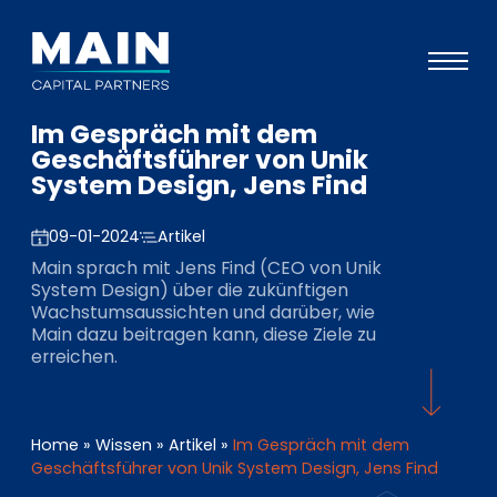
Im Gespräch mit dem
Portfolio
Geschäftsführer von Unik
System Design, Jens Find
Ansatz
Wissen
09-01-2024
Artikel
Main sprach mit Jens Find (CEO von Unik
Veranstaltungen
System Design) über die zukünftigen
Wachstumsaussichten und darüber, wie
Investoren
Main dazu beitragen kann, diese Ziele zu
erreichen.
ESG
Über uns
Home
»
Wissen
»
Artikel
»
Im Gespräch mit dem
Team
Geschäftsführer von Unik System Design, Jens Find