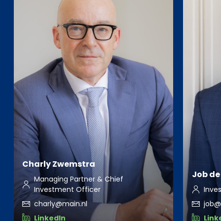
Charly Zwemstra
Job de 
Managing Partner & Chief
Investment Officer
Inve
charly@main.nl
job@
LinkedIn
Link