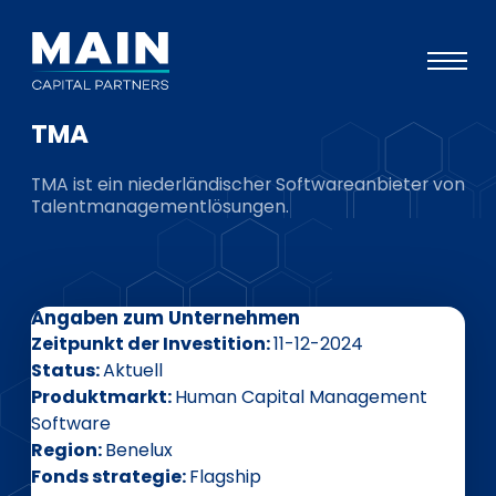
TMA
Portfolio
TMA ist ein niederländischer Softwareanbieter von
Ansatz
Talentmanagementlösungen.
Wissen
Veranstaltungen
Angaben zum Unternehmen
Investoren
Zeitpunkt der Investition
11-12-2024
ESG
Status
Aktuell
Produktmarkt
Human Capital Management
Über uns
Software
Region
Benelux
Team
Fonds strategie
Flagship