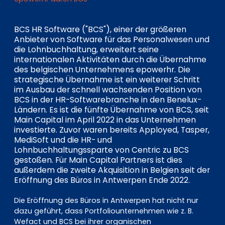
EN
DE
FR
BCS HR Software ("BCS"), einer der größeren
Anbieter von Software für das Personalwesen und
die Lohnbuchhaltung, erweitert seine
Investor Portal
internationalen Aktivitäten durch die Übernahme
Pulse login
des belgischen Unternehmens epowerhr. Die
strategische Übernahme ist ein weiterer Schritt
im Ausbau der schnell wachsenden Position von
BCS in der HR-Softwarebranche in den Benelux-
Ländern. Es ist die fünfte Übernahme von BCS, seit
Main Capital im April 2022 in das Unternehmen
investierte. Zuvor waren bereits Apployed, Tasper,
MediSoft und die HR- und
Lohnbuchhaltungssparte von Centric zu BCS
gestoßen. Für Main Capital Partners ist dies
außerdem die zweite Akquisition in Belgien seit der
Eröffnung des Büros in Antwerpen Ende 2022.
Die Eröffnung des Büros in Antwerpen hat nicht nur
dazu geführt, dass Portfoliounternehmen wie z. B.
Wefact und BCS bei ihrer organischen