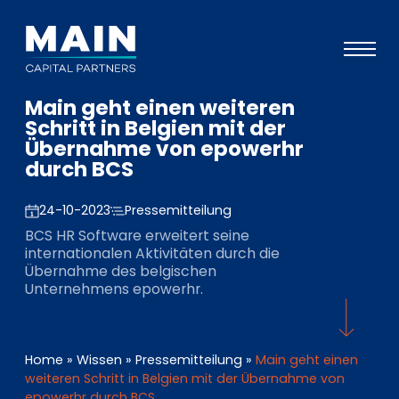
Main geht einen weiteren
Portfolio
Schritt in Belgien mit der
Übernahme von epowerhr
Ansatz
durch BCS
Wissen
24-10-2023
Pressemitteilung
Veranstaltungen
BCS HR Software erweitert seine
internationalen Aktivitäten durch die
Investoren
Übernahme des belgischen
Unternehmens epowerhr.
ESG
Über uns
Home
»
Wissen
»
Pressemitteilung
»
Main geht einen
Team
weiteren Schritt in Belgien mit der Übernahme von
epowerhr durch BCS