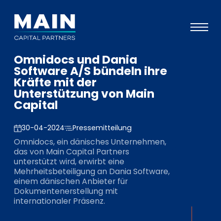
Omnidocs und Dania
Portfolio
Software A/S bündeln ihre
Kräfte mit der
Ansatz
Unterstützung von Main
Capital
Wissen
Veranstaltungen
30-04-2024
Pressemitteilung
Omnidocs, ein dänisches Unternehmen,
Investoren
das von Main Capital Partners
unterstützt wird, erwirbt eine
ESG
Mehrheitsbeteiligung an Dania Software,
einem dänischen Anbieter für
Über uns
Dokumentenerstellung mit
internationaler Präsenz.
Team