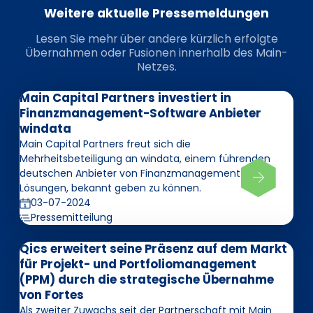
Weitere aktuelle Pressemeldungen
Lesen Sie mehr über andere kürzlich erfolgte
Übernahmen oder Fusionen innerhalb des Main-
Netzes.
Main Capital Partners investiert in
Finanzmanagement-Software Anbieter
windata
Main Capital Partners freut sich die
Mehrheitsbeteiligung an windata, einem führenden
deutschen Anbieter von Finanzmanagement-
Lösungen, bekannt geben zu können.
03-07-2024
Pressemitteilung
Qics erweitert seine Präsenz auf dem Markt
für Projekt- und Portfoliomanagement
(PPM) durch die strategische Übernahme
von Fortes
Als zweiter Zuwachs seit der Partnerschaft mit Main