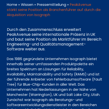
EN
DE
FR
Home
»
Wissen
»
Pressemitteilung
»
PeakAvenue
stärkt seine Position als Branchenführer auf durch die
Akquisition von Isograph
Investor Portal
Durch den Zusammenschluss erweitert
Pulse login
PeakAvenue seine internationale Präsenz in UK
und baut seine Position als Marktführer im Bereich
Engineering- und Qualitätsmanagement-
Software weiter aus.
Das 1986 gegründete Unternehmen Isograph bietet
innerhalb seiner umfassenden Produktpalette ein
breites Spektrum an Lösungen für Reliability,
Availability, Maintainability und Safety (RAMS) und ist
der führende Anbieter von Fehlerbaumsoftware (Fault
Tree) für Blue-Chip-Kunden in aller Welt. Das
Unternehmen hat Niederlassungen in der Nähe von
Manchester (Warrington), UK und Salt Lake City, Utah.
Zunächst war Isograph als Beratungs- und
Softwareentwicklungsdienstleister in den Bereichen