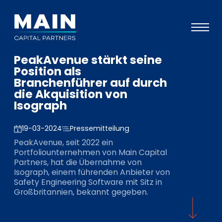
PeakAvenue stärkt seine
Portfolio
Position als
Branchenführer auf durch
Ansatz
die Akquisition von
Isograph
Wissen
Veranstaltungen
19-03-2024
Pressemitteilung
PeakAvenue, seit 2022 ein
Investoren
Portfoliounternehmen von Main Capital
Partners, hat die Übernahme von
ESG
Isograph, einem führenden Anbieter von
Safety Engineering Software mit Sitz in
Über uns
Großbritannien, bekannt gegeben.
Team